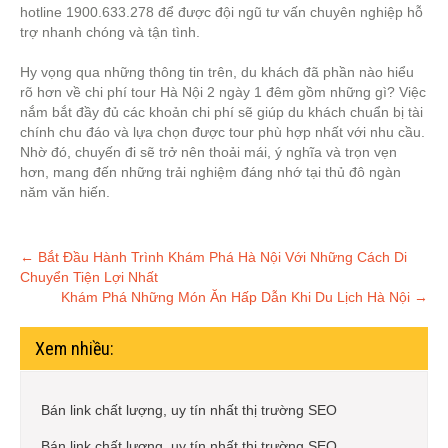
hotline 1900.633.278 để được đội ngũ tư vấn chuyên nghiệp hỗ
trợ nhanh chóng và tận tình.
Hy vọng qua những thông tin trên, du khách đã phần nào hiểu
rõ hơn về chi phí tour Hà Nội 2 ngày 1 đêm gồm những gì? Việc
nắm bắt đầy đủ các khoản chi phí sẽ giúp du khách chuẩn bị tài
chính chu đáo và lựa chọn được tour phù hợp nhất với nhu cầu.
Nhờ đó, chuyến đi sẽ trở nên thoải mái, ý nghĩa và trọn vẹn
hơn, mang đến những trải nghiệm đáng nhớ tại thủ đô ngàn
năm văn hiến.
Post
←
Bắt Đầu Hành Trình Khám Phá Hà Nội Với Những Cách Di
Chuyển Tiện Lợi Nhất
navigation
Khám Phá Những Món Ăn Hấp Dẫn Khi Du Lịch Hà Nội
→
Xem nhiều:
Bán link chất lượng, uy tín nhất thị trường SEO
Bán link chất lượng, uy tín nhất thị trường SEO