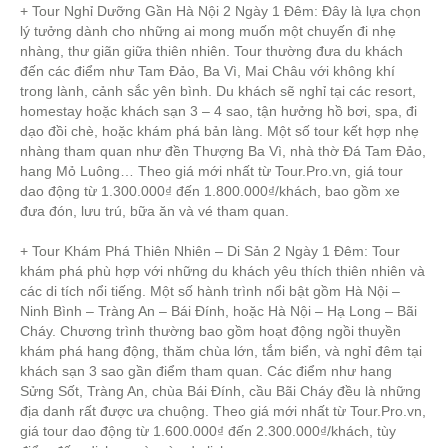
+ Tour Nghỉ Dưỡng Gần Hà Nội 2 Ngày 1 Đêm: Đây là lựa chọn
lý tưởng dành cho những ai mong muốn một chuyến đi nhẹ
nhàng, thư giãn giữa thiên nhiên. Tour thường đưa du khách
đến các điểm như Tam Đảo, Ba Vì, Mai Châu với không khí
trong lành, cảnh sắc yên bình. Du khách sẽ nghỉ tại các resort,
homestay hoặc khách sạn 3 – 4 sao, tận hưởng hồ bơi, spa, đi
dạo đồi chè, hoặc khám phá bản làng. Một số tour kết hợp nhẹ
nhàng tham quan như đền Thượng Ba Vì, nhà thờ Đá Tam Đảo,
hang Mỏ Luông… Theo giá mới nhất từ Tour.Pro.vn, giá tour
dao động từ 1.300.000₫ đến 1.800.000₫/khách, bao gồm xe
đưa đón, lưu trú, bữa ăn và vé tham quan.
+ Tour Khám Phá Thiên Nhiên – Di Sản 2 Ngày 1 Đêm: Tour
khám phá phù hợp với những du khách yêu thích thiên nhiên và
các di tích nổi tiếng. Một số hành trình nổi bật gồm Hà Nội –
Ninh Bình – Tràng An – Bái Đính, hoặc Hà Nội – Hạ Long – Bãi
Cháy. Chương trình thường bao gồm hoạt động ngồi thuyền
khám phá hang động, thăm chùa lớn, tắm biển, và nghỉ đêm tại
khách sạn 3 sao gần điểm tham quan. Các điểm như hang
Sửng Sốt, Tràng An, chùa Bái Đính, cầu Bãi Cháy đều là những
địa danh rất được ưa chuộng. Theo giá mới nhất từ Tour.Pro.vn,
giá tour dao động từ 1.600.000₫ đến 2.300.000₫/khách, tùy