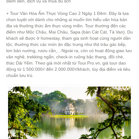
điểm đến, dịch vụ và mùa du lịch
+ Tour Văn Hóa Ẩm Thực Vùng Cao 2 Ngày 1 Đêm: Đây là lựa
chọn tuyệt vời dành cho những ai muốn tìm hiểu văn hóa bản
địa và thưởng thức ẩm thực vùng miền. Tour thường đến các
điểm như Mộc Châu, Mai Châu, Sapa (bản Cát Cát, Tả Van). Du
khách sẽ được ở homestay, tham gia sinh hoạt cùng người dân
tộc, thưởng thức các món ăn đặc trưng như thịt trâu gác bếp,
lợn bản nướng, rượu cần,…Ngoài ra, còn có hoạt động giao lưu
văn nghệ, trekking ngắn, check-in ruộng bậc thang, đồi chè,
thác Dải Yếm. Theo giá mới nhất từ Tour.Pro.vn, giá tour dao
động từ 1.500.000₫ đến 2.000.000₫/khách, tùy địa điểm và tiêu
chuẩn lưu trú.