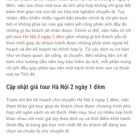
đêm, việc lựa chọn một tour du lịch phù hợp không chỉ giúp tiết
kiệm thời gian mà còn tối ưu hóa trải nghiệm chuyến đi. Tuy
nhiên, điều khiến nhiều người băn khoăn chính là chi phí tour,
bởi vì không phải lúc nào giá niêm yết cũng phản ánh đầy đủ
những gì du khách sẽ nhận được. Chính vì thế, việc hiểu rõ chi
phí
tour Hà Nội 2 ngày 1 đêm
gồm những gì trở thành yếu tố
then chốt giúp du khách tránh được những phát sinh ngoài kế
hoạch và lên kế hoạch tài chính hợp lý. Từ các dịch vụ cơ bản
như vé tham quan, ăn uống, di chuyển, đến những tiện ích đi
kèm như hướng dẫn viên hay bảo hiểm du lịch, mỗi phần trong
chi phí đều góp phần tạo nên một hành trình trọn vẹn và thoải
mái tại Thủ đô.
Cập nhật giá tour Hà Nội 2 ngày 1 đêm
Trước khi lên kế hoạch cho chuyến Hà Nội 2 ngày 1 đêm, việc
tham khảo giá tour giúp du khách chọn được chương trình phù
hợp với ngân sách và sở thích. Hiện nay, tour có nhiều loại hình
khác nhau với mức giá tùy theo dịch vụ và thời điểm khởi hành.
Dưới đây là bảng giá tour mới nhất để du khách dễ dàng lựa
chọn và chuẩn bị cho chuyến đi