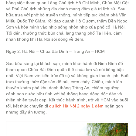
bằng việc tham quan Lăng Chủ tịch Hồ Chí Minh, Chùa Một Cột
và Phủ Chủ tịch những địa danh mang đậm giá trị lịch sử. Sau
bữa trưa với phở bò truyền thống, mình tiếp tục khám phá Văn
Miếu Quốc Tử Giám, rồi dạo quanh Hồ Gươm, thăm Đền Ngọc
Sơn và hòa mình vào nhịp sống nhộn nhịp của phố cổ Hà Nội.
Tối đến, thưởng thức bún chả, lang thang phố Tạ Hiện, cảm
nhận không khí Hà Nội sôi động về đêm.
Ngày 2: Hà Nội – Chùa Bái Đính – Tràng An – HCM
Sau bữa sáng tại khách sạn, mình khởi hành đi Ninh Bình để
tham quan Chùa Bái Đính quần thể chùa lớn và nổi tiếng bậc
nhất Việt Nam với kiến trúc đồ sộ và không gian thanh tịnh. Buổi
trưa thưởng thức đặc sản dê núi, cơm cháy. Chiều, mình lên
thuyền khám phá khu danh thắng Tràng An, chiêm ngưỡng
cảnh non nước hữu tình với hệ thống hang động độc đáo và
thiên nhiên tuyệt đẹp. Kết thúc hành trình, trở về HCM vào buổi
tối, kết thúc chuyến đi
du lịch Hà Nội 2 ngày 1 đêm
ngắn gọn
nhưng đầy ấn tượng.