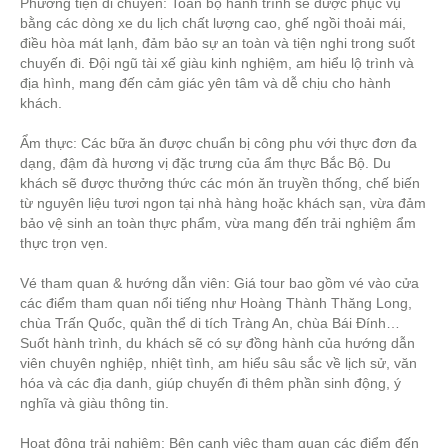
Phương tiện di chuyển: Toàn bộ hành trình sẽ được phục vụ
bằng các dòng xe du lịch chất lượng cao, ghế ngồi thoải mái,
điều hòa mát lạnh, đảm bảo sự an toàn và tiện nghi trong suốt
chuyến đi. Đội ngũ tài xế giàu kinh nghiệm, am hiểu lộ trình và
địa hình, mang đến cảm giác yên tâm và dễ chịu cho hành
khách.
Ẩm thực: Các bữa ăn được chuẩn bị công phu với thực đơn đa
dạng, đậm đà hương vị đặc trưng của ẩm thực Bắc Bộ. Du
khách sẽ được thưởng thức các món ăn truyền thống, chế biến
từ nguyên liệu tươi ngon tại nhà hàng hoặc khách sạn, vừa đảm
bảo vệ sinh an toàn thực phẩm, vừa mang đến trải nghiệm ẩm
thực trọn vẹn.
Vé tham quan & hướng dẫn viên: Giá tour bao gồm vé vào cửa
các điểm tham quan nổi tiếng như Hoàng Thành Thăng Long,
chùa Trấn Quốc, quần thể di tích Tràng An, chùa Bái Đính…
Suốt hành trình, du khách sẽ có sự đồng hành của hướng dẫn
viên chuyên nghiệp, nhiệt tình, am hiểu sâu sắc về lịch sử, văn
hóa và các địa danh, giúp chuyến đi thêm phần sinh động, ý
nghĩa và giàu thông tin.
Hoạt động trải nghiệm: Bên cạnh việc tham quan các điểm đến