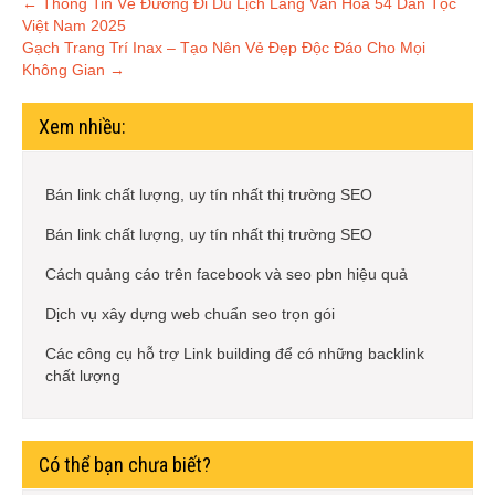
Post
←
Thông Tin Về Đường Đi Du Lịch Làng Văn Hóa 54 Dân Tộc
Việt Nam 2025
navigation
Gạch Trang Trí Inax – Tạo Nên Vẻ Đẹp Độc Đáo Cho Mọi
Không Gian
→
Xem nhiều:
Bán link chất lượng, uy tín nhất thị trường SEO
Bán link chất lượng, uy tín nhất thị trường SEO
Cách quảng cáo trên facebook và seo pbn hiệu quả
Dịch vụ xây dựng web chuẩn seo trọn gói
Các công cụ hỗ trợ Link building để có những backlink
chất lượng
Có thể bạn chưa biết?