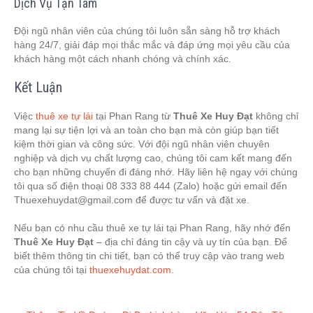
Dịch Vụ Tận Tâm
Đội ngũ nhân viên của chúng tôi luôn sẵn sàng hỗ trợ khách
hàng 24/7, giải đáp mọi thắc mắc và đáp ứng mọi yêu cầu của
khách hàng một cách nhanh chóng và chính xác.
Kết Luận
Việc
thuê xe tự lái
tại Phan Rang từ
Thuê Xe Huy Đạt
không chỉ
mang lại sự tiện lợi và an toàn cho bạn mà còn giúp bạn tiết
kiệm thời gian và công sức. Với đội ngũ nhân viên chuyên
nghiệp và dịch vụ chất lượng cao, chúng tôi cam kết mang đến
cho bạn những chuyến đi đáng nhớ. Hãy liên hệ ngay với chúng
tôi qua số điện thoại 08 333 88 444 (Zalo) hoặc gửi email đến
Thuexehuydat@gmail.com
để được tư vấn và đặt xe.
Nếu bạn có nhu cầu thuê xe tự lái tại Phan Rang, hãy nhớ đến
Thuê Xe Huy Đạt
– địa chỉ đáng tin cậy và uy tín của bạn. Để
biết thêm thông tin chi tiết, bạn có thể truy cập vào trang web
của chúng tôi tại
thuexehuydat.com
.