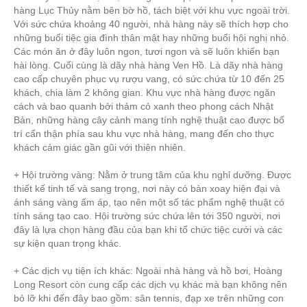
hàng Lục Thủy nằm bên bờ hồ, tách biệt với khu vực ngoài trời.
Với sức chứa khoảng 40 người, nhà hàng này sẽ thích hợp cho
những buổi tiệc gia đình thân mật hay những buổi hội nghị nhỏ.
Các món ăn ở đây luôn ngon, tươi ngon và sẽ luôn khiến bạn
hài lòng. Cuối cùng là dãy nhà hàng Ven Hồ. Là dãy nhà hàng
cao cấp chuyên phục vụ rượu vang, có sức chứa từ 10 đến 25
khách, chia làm 2 không gian. Khu vực nhà hàng được ngăn
cách và bao quanh bởi thảm cỏ xanh theo phong cách Nhật
Bản, những hàng cây cảnh mang tính nghệ thuật cao được bố
trí cẩn thận phía sau khu vực nhà hàng, mang đến cho thực
khách cảm giác gần gũi với thiên nhiên.
+ Hội trường vàng: Nằm ở trung tâm của khu nghỉ dưỡng. Được
thiết kế tinh tế và sang trọng, nơi này có bàn xoay hiện đại và
ánh sáng vàng ấm áp, tạo nên một số tác phẩm nghệ thuật có
tính sáng tạo cao. Hội trường sức chứa lên tới 350 người, nơi
đây là lựa chọn hàng đầu của bạn khi tổ chức tiệc cưới và các
sự kiện quan trọng khác.
+ Các dịch vụ tiện ích khác: Ngoài nhà hàng và hồ bơi, Hoàng
Long Resort còn cung cấp các dịch vụ khác mà bạn không nên
bỏ lỡ khi đến đây bao gồm: sân tennis, đạp xe trên những con