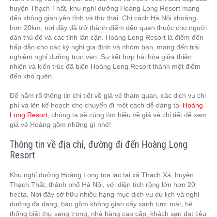
huyện Thạch Thất, khu nghỉ dưỡng Hoàng Long Resort mang
đến không gian yên tĩnh và thư thái. Chỉ cách Hà Nội khoảng
hơn 20km, nơi đây đã trở thành điểm đến quen thuộc cho người
dân thủ đô và các tỉnh lân cận. Hoàng Long Resort là điểm đến
hấp dẫn cho các kỳ nghỉ gia đình và nhóm bạn, mang đến trải
nghiệm nghỉ dưỡng trọn vẹn. Sự kết hợp hài hòa giữa thiên
nhiên và kiến trúc đã biến Hoàng Long Resort thành một điểm
đến khó quên.
Để nắm rõ thông tin chi tiết về giá vé tham quan, các dịch vụ chi
phí và lên kế hoạch cho chuyến đi một cách dễ dàng tại
Hoàng
Long Resort
, chúng ta sẽ cùng tìm hiểu về giá vé chi tiết để xem
giá vé Hoàng gồm những gì nhé!
Thông tin về địa chỉ, đường đi đến Hoàng Long
Resort
Khu nghỉ dưỡng Hoàng Long tọa lạc tại xã Thạch Xá, huyện
Thạch Thất, thành phố Hà Nội, với diện tích rộng lớn hơn 20
hecta. Nơi đây sở hữu nhiều hạng mục dịch vụ du lịch và nghỉ
dưỡng đa dạng, bao gồm không gian cây xanh tươi mát, hệ
thống biệt thự sang trọng, nhà hàng cao cấp, khách sạn đạt tiêu