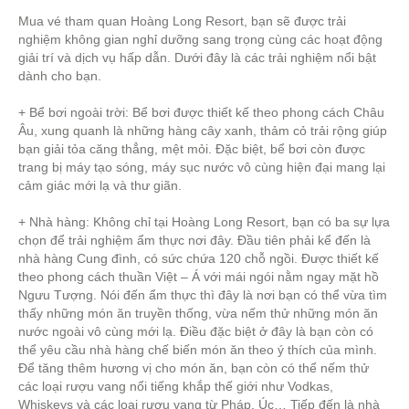
Mua vé tham quan Hoàng Long Resort, bạn sẽ được trải
nghiệm không gian nghỉ dưỡng sang trọng cùng các hoạt động
giải trí và dịch vụ hấp dẫn. Dưới đây là các trải nghiệm nổi bật
dành cho bạn.
+ Bể bơi ngoài trời: Bể bơi được thiết kế theo phong cách Châu
Âu, xung quanh là những hàng cây xanh, thảm cỏ trải rộng giúp
bạn giải tỏa căng thẳng, mệt mỏi. Đặc biệt, bể bơi còn được
trang bị máy tạo sóng, máy sục nước vô cùng hiện đại mang lại
cảm giác mới lạ và thư giãn.
+ Nhà hàng: Không chỉ tại Hoàng Long Resort, bạn có ba sự lựa
chọn để trải nghiệm ẩm thực nơi đây. Đầu tiên phải kể đến là
nhà hàng Cung đình, có sức chứa 120 chỗ ngồi. Được thiết kế
theo phong cách thuần Việt – Á với mái ngói nằm ngay mặt hồ
Ngưu Tượng. Nói đến ẩm thực thì đây là nơi bạn có thể vừa tìm
thấy những món ăn truyền thống, vừa nếm thử những món ăn
nước ngoài vô cùng mới lạ. Điều đặc biệt ở đây là bạn còn có
thể yêu cầu nhà hàng chế biến món ăn theo ý thích của mình.
Để tăng thêm hương vị cho món ăn, bạn còn có thể nếm thử
các loại rượu vang nổi tiếng khắp thế giới như Vodkas,
Whiskeys và các loại rượu vang từ Pháp, Úc…
Tiếp đến là nhà