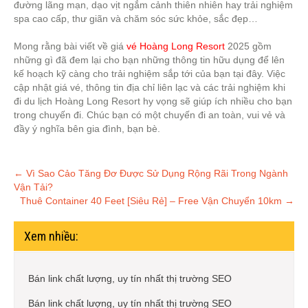
đường lãng mạn, dạo vịt ngắm cảnh thiên nhiên hay trải nghiệm
spa cao cấp, thư giãn và chăm sóc sức khỏe, sắc đẹp…
Mong rằng bài viết về giá
vé Hoàng Long Resort
2025 gồm
những gì đã đem lại cho bạn những thông tin hữu dụng để lên
kế hoạch kỹ càng cho trải nghiệm sắp tới của bạn tại đây. Việc
cập nhật giá vé, thông tin địa chỉ liên lạc và các trải nghiệm khi
đi du lịch Hoàng Long Resort hy vọng sẽ giúp ích nhiều cho bạn
trong chuyến đi. Chúc bạn có một chuyến đi an toàn, vui vẻ và
đầy ý nghĩa bên gia đình, bạn bè.
Post
←
Vì Sao Cảo Tăng Đơ Được Sử Dụng Rộng Rãi Trong Ngành
Vận Tải?
navigation
Thuê Container 40 Feet [Siêu Rẻ] – Free Vận Chuyển 10km
→
Xem nhiều:
Bán link chất lượng, uy tín nhất thị trường SEO
Bán link chất lượng, uy tín nhất thị trường SEO