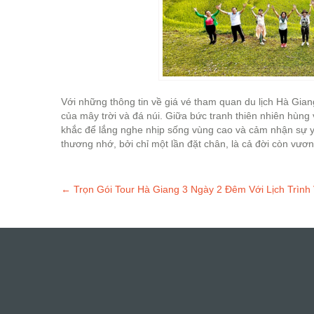
Với những thông tin về giá vé tham quan du lịch Hà Gia
của mây trời và đá núi. Giữa bức tranh thiên nhiên hùng
khắc để lắng nghe nhịp sống vùng cao và cảm nhận sự y
thương nhớ, bởi chỉ một lần đặt chân, là cả đời còn vươ
Post
←
Trọn Gói Tour Hà Giang 3 Ngày 2 Đêm Với Lịch Trình V
navigation