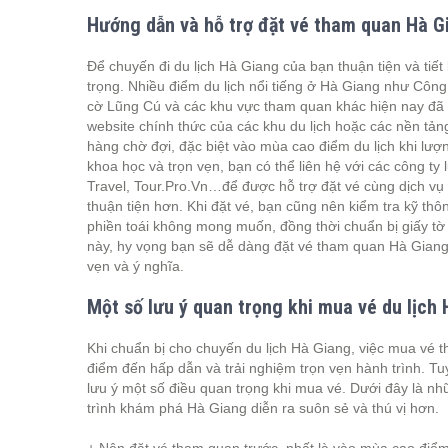
Hướng dẫn và hỗ trợ đặt vé tham quan Hà Gi
Để chuyến đi du lịch Hà Giang của bạn thuận tiện và tiết 
trọng. Nhiều điểm du lịch nổi tiếng ở Hà Giang như Côn
cờ Lũng Cú và các khu vực tham quan khác hiện nay đã á
website chính thức của các khu du lịch hoặc các nền tảng
hàng chờ đợi, đặc biệt vào mùa cao điểm du lịch khi lư
khoa học và trọn vẹn, bạn có thể liên hệ với các công ty 
Travel, Tour.Pro.Vn…để được hỗ trợ đặt vé cùng dịch vụ
thuận tiện hơn. Khi đặt vé, bạn cũng nên kiểm tra kỹ th
phiền toái không mong muốn, đồng thời chuẩn bị giấy tờ
này, hy vọng bạn sẽ dễ dàng đặt vé tham quan Hà Giang 
vẹn và ý nghĩa.
Một số lưu ý quan trọng khi mua vé du lịch
Khi chuẩn bị cho chuyến du lịch Hà Giang, việc mua vé 
điểm đến hấp dẫn và trải nghiệm trọn vẹn hành trình. Tuy
lưu ý một số điều quan trọng khi mua vé. Dưới đây là n
trình khám phá Hà Giang diễn ra suôn sẻ và thú vị hơn.