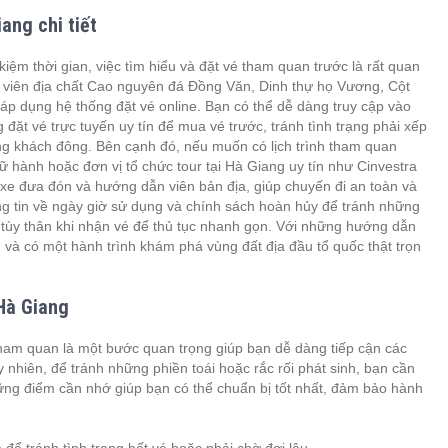
ang chi tiết
kiệm thời gian, việc tìm hiểu và đặt vé tham quan trước là rất quan
g viên địa chất Cao nguyên đá Đồng Văn, Dinh thự họ Vương, Cột
p dụng hệ thống đặt vé online. Bạn có thể dễ dàng truy cập vào
 đặt vé trực tuyến uy tín để mua vé trước, tránh tình trạng phải xếp
ợng khách đông. Bên cạnh đó, nếu muốn có lịch trình tham quan
lữ hành hoặc đơn vị tổ chức tour tại Hà Giang uy tín như Cinvestra
 xe đưa đón và hướng dẫn viên bản địa, giúp chuyến đi an toàn và
ông tin về ngày giờ sử dụng và chính sách hoàn hủy để tránh những
 tùy thân khi nhận vé để thủ tục nhanh gọn. Với những hướng dẫn
và có một hành trình khám phá vùng đất địa đầu tổ quốc thật trọn
 Hà Giang
tham quan là một bước quan trọng giúp bạn dễ dàng tiếp cận các
 nhiên, để tránh những phiền toái hoặc rắc rối phát sinh, bạn cần
hững điểm cần nhớ giúp bạn có thể chuẩn bị tốt nhất, đảm bảo hành