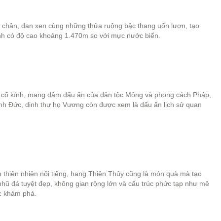
ới chân, đan xen cùng những thửa ruộng bậc thang uốn lượn, tạo
nh có độ cao khoảng 1.470m so với mực nước biển.
rúc cổ kính, mang đậm dấu ấn của dân tộc Mông và phong cách Pháp,
nh Đức, dinh thự họ Vương còn được xem là dấu ấn lịch sử quan
thiên nhiên nổi tiếng, hang Thiên Thủy cũng là món quà mà tạo
hũ đá tuyệt đẹp, không gian rộng lớn và cấu trúc phức tạp như mê
úc khám phá.