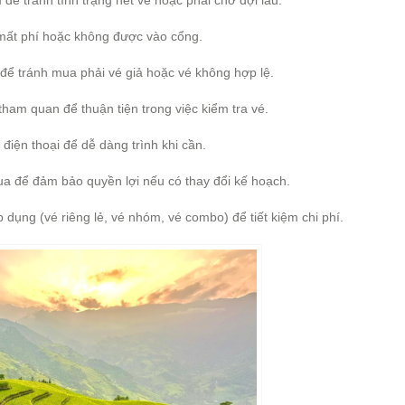
để tránh tình trạng hết vé hoặc phải chờ đợi lâu.
h mất phí hoặc không được vào cổng.
 để tránh mua phải vé giả hoặc vé không hợp lệ.
 tham quan để thuận tiện trong việc kiểm tra vé.
điện thoại để dễ dàng trình khi cần.
ua để đảm bảo quyền lợi nếu có thay đổi kế hoạch.
p dụng (vé riêng lẻ, vé nhóm, vé combo) để tiết kiệm chi phí.