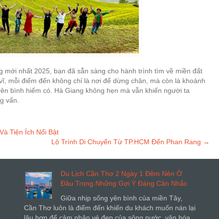
ng mới nhất 2025, bạn đã sẵn sàng cho hành trình tìm về miền đất
 vĩ, mỗi điểm đến không chỉ là nơi để dừng chân, mà còn là khoảnh
ên bình hiếm có. Hà Giang không hẹn mà vẫn khiến người ta
ng vấn.
à Tiện Ích Nổi Bật
Lộ Trình Di Chuyển Từ TP.HCM Đến Phan Rang
→
Du Lịch Cần Thơ 2 Ngày 1 Đêm Nên Ở
Đâu Trong Những Gợi Ý Đáng Cân Nhắc
Giữa nhịp sống yên bình của miền Tây,
Cần Thơ luôn là điểm đến khiến du khách muốn nán lại
lâu hơn để cảm nhận vẻ đẹp của sông nước, văn hóa