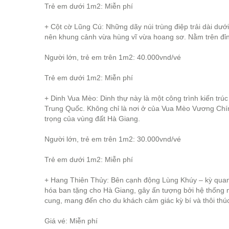
Trẻ em dưới 1m2: Miễn phí
+ Cột cờ Lũng Cú: Những dãy núi trùng điệp trải dài dư
nên khung cảnh vừa hùng vĩ vừa hoang sơ. Nằm trên đỉ
Người lớn, trẻ em trên 1m2: 40.000vnd/vé
Trẻ em dưới 1m2: Miễn phí
+ Dinh Vua Mèo: Dinh thự này là một công trình kiến t
Trung Quốc. Không chỉ là nơi ở của Vua Mèo Vương Chí
trọng của vùng đất Hà Giang.
Người lớn, trẻ em trên 1m2: 30.000vnd/vé
Trẻ em dưới 1m2: Miễn phí
+ Hang Thiên Thủy: Bên cạnh động Lùng Khúy – kỳ quan 
hóa ban tặng cho Hà Giang, gây ấn tượng bởi hệ thống n
cung, mang đến cho du khách cảm giác kỳ bí và thôi th
Giá vé: Miễn phí