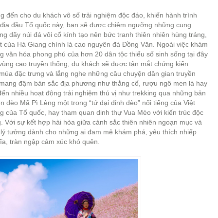
 đến cho du khách vô số trải nghiệm độc đáo, khiến hành trình
 địa đầu Tổ quốc này, bạn sẽ được chiêm ngưỡng những cung
 dãy núi đá vôi cổ kính tạo nên bức tranh thiên nhiên hùng tráng,
t của Hà Giang chính là cao nguyên đá Đồng Văn. Ngoài việc khám
ng văn hóa phong phú của hơn 20 dân tộc thiểu số sinh sống tại đây
ùng cao truyền thống, du khách sẽ được tận mắt chứng kiến
 múa đặc trưng và lắng nghe những câu chuyện dân gian truyền
o mang đậm bản sắc địa phương như thắng cố, rượu ngô men lá hay
n nhiều hoạt động trải nghiệm thú vị như trekking qua những bản
n đèo Mã Pì Lèng một trong “tứ đại đỉnh đèo” nổi tiếng của Việt
g của Tổ quốc, hay tham quan dinh thự Vua Mèo với kiến trúc độc
 Với sự kết hợp hài hòa giữa cảnh sắc thiên nhiên ngoạn mục và
 lý tưởng dành cho những ai đam mê khám phá, yêu thích nhiếp
ĩa, tràn ngập cảm xúc khó quên.