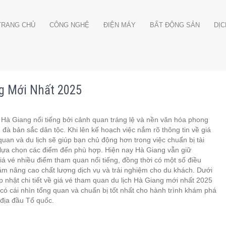
TRANG CHỦ
CÔNG NGHỆ
ĐIỆN MÁY
BẤT ĐỘNG SẢN
DỊC
g Mới Nhất 2025
 Hà Giang nổi tiếng bởi cảnh quan tráng lệ và nền văn hóa phong
đà bản sắc dân tộc. Khi lên kế hoạch việc nắm rõ thông tin về giá
uan và du lịch sẽ giúp bạn chủ động hơn trong việc chuẩn bị tài
 lựa chọn các điểm đến phù hợp. Hiện nay Hà Giang vẫn giữ
á vé nhiều điểm tham quan nổi tiếng, đồng thời có một số điều
ằm nâng cao chất lượng dịch vụ và trải nghiệm cho du khách. Dưới
p nhật chi tiết về giá vé tham quan du lịch Hà Giang mới nhất 2025
có cái nhìn tổng quan và chuẩn bị tốt nhất cho hành trình khám phá
 địa đầu Tổ quốc.