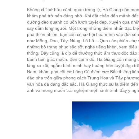
Không chỉ sở hữu cảnh quan tráng lệ, Hà Giang còn mang
khám phá trở nên đáng nhớ. Khi đặt chân đến mảnh đất
đường đèo quanh co uốn lượn tuyệt đẹp, xuyên qua những
say đắm lòng người. Một trong những điểm nhấn đặc biệ
phá thiên nhiên, bạn còn có cơ hội hòa mình vào đời số
như Mông, Dao, Tày, Nùng, Lô Lô… Qua các phiên chợ v
những bộ trang phục sặc sỡ, nghe tiếng khèn, xem điệu
thống. Đây cũng là dịp để thưởng thức ẩm thực độc đá
bánh tam giác mạch. Bên cạnh đó, Hà Giang còn mang đế
làng xa xôi, ngắm bình minh hay hoàng hôn tuyệt đẹp trê
Nam, khám phá cột cờ Lũng Cú điểm cực Bắc thiêng liên
đáo pha trộn giữa phong cách Trung Hoa và Tây phương.
văn hóa đa dạng đặc sắc, Hà Giang thực sự là điểm đến
ảnh và mong muốn trải nghiệm một hành trình đầy ý ngh