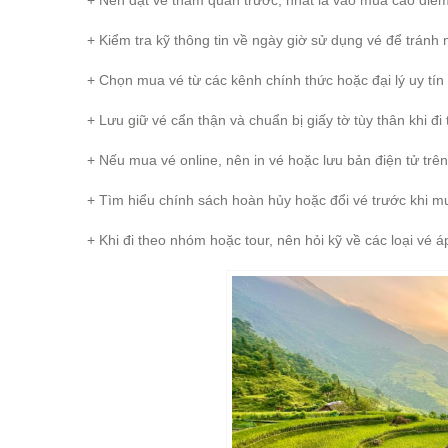
+ Nên đặt vé tham quan trước, nhất là vào mùa cao điểm 
+ Kiểm tra kỹ thông tin về ngày giờ sử dụng vé để trán
+ Chọn mua vé từ các kênh chính thức hoặc đại lý uy tín
+ Lưu giữ vé cẩn thận và chuẩn bị giấy tờ tùy thân khi đi
+ Nếu mua vé online, nên in vé hoặc lưu bản điện tử trên 
+ Tìm hiểu chính sách hoàn hủy hoặc đổi vé trước khi m
+ Khi đi theo nhóm hoặc tour, nên hỏi kỹ về các loại vé á