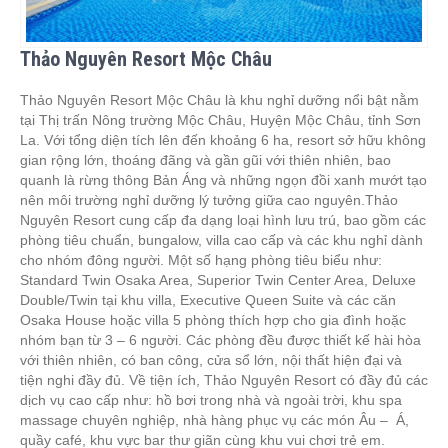
Thảo Nguyên Resort Mộc Châu
Thảo Nguyên Resort Mộc Châu là khu nghỉ dưỡng nổi bật nằm
tại Thị trấn Nông trường Mộc Châu, Huyện Mộc Châu, tỉnh Sơn
La. Với tổng diện tích lên đến khoảng 6 ha, resort sở hữu không
gian rộng lớn, thoáng đãng và gần gũi với thiên nhiên, bao
quanh là rừng thông Bản Áng và những ngọn đồi xanh mướt tạo
nên môi trường nghỉ dưỡng lý tưởng giữa cao nguyên.Thảo
Nguyên Resort cung cấp đa dạng loại hình lưu trú, bao gồm các
phòng tiêu chuẩn, bungalow, villa cao cấp và các khu nghỉ dành
cho nhóm đông người. Một số hạng phòng tiêu biểu như:
Standard Twin Osaka Area, Superior Twin Center Area, Deluxe
Double/Twin tại khu villa, Executive Queen Suite và các căn
Osaka House hoặc villa 5 phòng thích hợp cho gia đình hoặc
nhóm bạn từ 3 – 6 người. Các phòng đều được thiết kế hài hòa
với thiên nhiên, có ban công, cửa sổ lớn, nội thất hiện đại và
tiện nghi đầy đủ. Về tiện ích, Thảo Nguyên Resort có đầy đủ các
dịch vụ cao cấp như: hồ bơi trong nhà và ngoài trời, khu spa
massage chuyên nghiệp, nhà hàng phục vụ các món Âu – Á,
quầy café, khu vực bar thư giãn cùng khu vui chơi trẻ em.