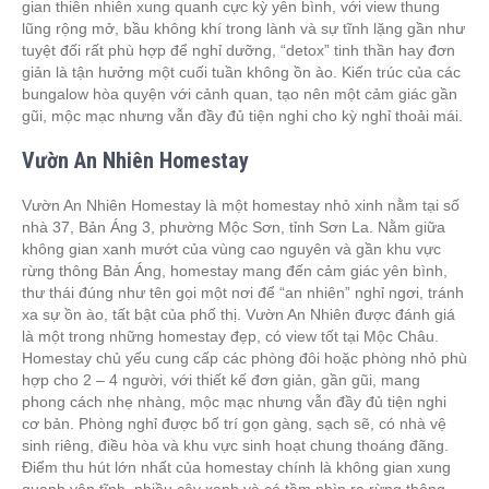
gian thiên nhiên xung quanh cực kỳ yên bình, với view thung
lũng rộng mở, bầu không khí trong lành và sự tĩnh lặng gần như
tuyệt đối rất phù hợp để nghỉ dưỡng, “detox” tinh thần hay đơn
giản là tận hưởng một cuối tuần không ồn ào. Kiến trúc của các
bungalow hòa quyện với cảnh quan, tạo nên một cảm giác gần
gũi, mộc mạc nhưng vẫn đầy đủ tiện nghi cho kỳ nghỉ thoải mái.
Vườn An Nhiên Homestay
Vườn An Nhiên Homestay là một homestay nhỏ xinh nằm tại số
nhà 37, Bản Áng 3, phường Mộc Sơn, tỉnh Sơn La. Nằm giữa
không gian xanh mướt của vùng cao nguyên và gần khu vực
rừng thông Bản Áng, homestay mang đến cảm giác yên bình,
thư thái đúng như tên gọi một nơi để “an nhiên” nghỉ ngơi, tránh
xa sự ồn ào, tất bật của phố thị. Vườn An Nhiên được đánh giá
là một trong những homestay đẹp, có view tốt tại Mộc Châu.
Homestay chủ yếu cung cấp các phòng đôi hoặc phòng nhỏ phù
hợp cho 2 – 4 người, với thiết kế đơn giản, gần gũi, mang
phong cách nhẹ nhàng, mộc mạc nhưng vẫn đầy đủ tiện nghi
cơ bản. Phòng nghỉ được bố trí gọn gàng, sạch sẽ, có nhà vệ
sinh riêng, điều hòa và khu vực sinh hoạt chung thoáng đãng.
Điểm thu hút lớn nhất của homestay chính là không gian xung