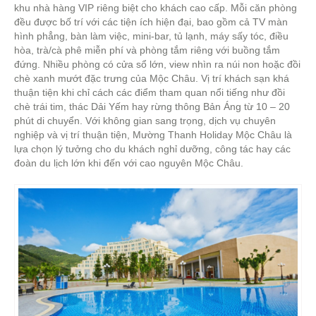
khu nhà hàng VIP riêng biệt cho khách cao cấp. Mỗi căn phòng
đều được bố trí với các tiện ích hiện đại, bao gồm cả TV màn
hình phẳng, bàn làm việc, mini-bar, tủ lạnh, máy sấy tóc, điều
hòa, trà/cà phê miễn phí và phòng tắm riêng với buồng tắm
đứng. Nhiều phòng có cửa sổ lớn, view nhìn ra núi non hoặc đồi
chè xanh mướt đặc trưng của Mộc Châu. Vị trí khách sạn khá
thuận tiện khi chỉ cách các điểm tham quan nổi tiếng như đồi
chè trái tim, thác Dải Yếm hay rừng thông Bản Áng từ 10 – 20
phút di chuyển. Với không gian sang trọng, dịch vụ chuyên
nghiệp và vị trí thuận tiện, Mường Thanh Holiday Mộc Châu là
lựa chọn lý tưởng cho du khách nghỉ dưỡng, công tác hay các
đoàn du lịch lớn khi đến với cao nguyên Mộc Châu.