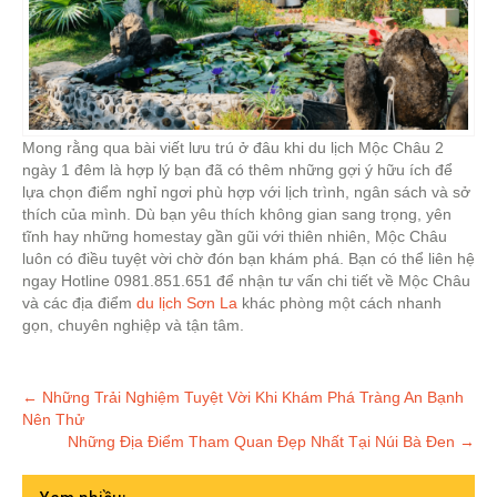
Mong rằng qua bài viết lưu trú ở đâu khi du lịch Mộc Châu 2
ngày 1 đêm là hợp lý bạn đã có thêm những gợi ý hữu ích để
lựa chọn điểm nghỉ ngơi phù hợp với lịch trình, ngân sách và sở
thích của mình. Dù bạn yêu thích không gian sang trọng, yên
tĩnh hay những homestay gần gũi với thiên nhiên, Mộc Châu
luôn có điều tuyệt vời chờ đón bạn khám phá. Bạn có thể liên hệ
ngay Hotline 0981.851.651 để nhận tư vấn chi tiết về Mộc Châu
và các địa điểm
du lịch Sơn La
khác phòng một cách nhanh
gọn, chuyên nghiệp và tận tâm.
Post
←
Những Trải Nghiệm Tuyệt Vời Khi Khám Phá Tràng An Bạnh
Nên Thử
navigation
Những Địa Điểm Tham Quan Đẹp Nhất Tại Núi Bà Đen
→