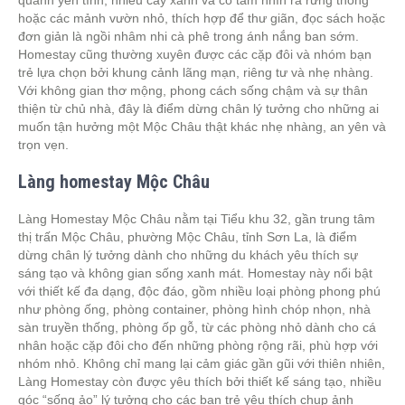
quanh yên tĩnh, nhiều cây xanh và có tầm nhìn ra rừng thông
hoặc các mảnh vườn nhỏ, thích hợp để thư giãn, đọc sách hoặc
đơn giản là ngồi nhâm nhi cà phê trong ánh nắng ban sớm.
Homestay cũng thường xuyên được các cặp đôi và nhóm bạn
trẻ lựa chọn bởi khung cảnh lãng mạn, riêng tư và nhẹ nhàng.
Với không gian thơ mộng, phong cách sống chậm và sự thân
thiện từ chủ nhà, đây là điểm dừng chân lý tưởng cho những ai
muốn tận hưởng một Mộc Châu thật khác nhẹ nhàng, an yên và
trọn vẹn.
Làng homestay Mộc Châu
Làng Homestay Mộc Châu nằm tại Tiểu khu 32, gần trung tâm
thị trấn Mộc Châu, phường Mộc Châu, tỉnh Sơn La, là điểm
dừng chân lý tưởng dành cho những du khách yêu thích sự
sáng tạo và không gian sống xanh mát. Homestay này nổi bật
với thiết kế đa dạng, độc đáo, gồm nhiều loại phòng phong phú
như phòng ống, phòng container, phòng hình chóp nhọn, nhà
sàn truyền thống, phòng ốp gỗ, từ các phòng nhỏ dành cho cá
nhân hoặc cặp đôi cho đến những phòng rộng rãi, phù hợp với
nhóm nhỏ. Không chỉ mang lại cảm giác gần gũi với thiên nhiên,
Làng Homestay còn được yêu thích bởi thiết kế sáng tạo, nhiều
góc “sống ảo” lý tưởng cho các bạn trẻ yêu thích chụp ảnh