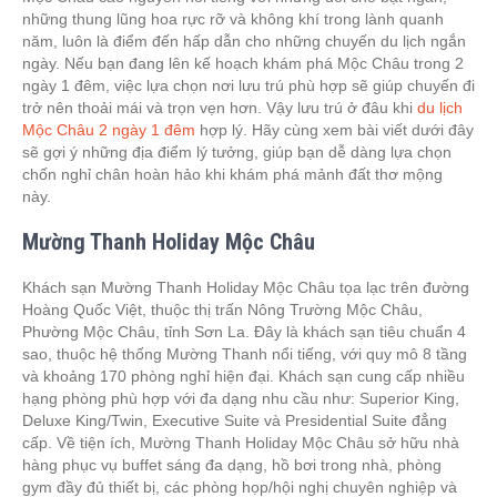
những thung lũng hoa rực rỡ và không khí trong lành quanh
năm, luôn là điểm đến hấp dẫn cho những chuyến du lịch ngắn
ngày. Nếu bạn đang lên kế hoạch khám phá Mộc Châu trong 2
ngày 1 đêm, việc lựa chọn nơi lưu trú phù hợp sẽ giúp chuyến đi
trở nên thoải mái và trọn vẹn hơn. Vậy lưu trú ở đâu khi
du lịch
Mộc Châu 2 ngày 1 đêm
hợp lý. Hãy cùng xem bài viết dưới đây
sẽ gợi ý những địa điểm lý tưởng, giúp bạn dễ dàng lựa chọn
chốn nghỉ chân hoàn hảo khi khám phá mảnh đất thơ mộng
này.
Mường Thanh Holiday Mộc Châu
Khách sạn Mường Thanh Holiday Mộc Châu tọa lạc trên đường
Hoàng Quốc Việt, thuộc thị trấn Nông Trường Mộc Châu,
Phường Mộc Châu, tỉnh Sơn La. Đây là khách sạn tiêu chuẩn 4
sao, thuộc hệ thống Mường Thanh nổi tiếng, với quy mô 8 tầng
và khoảng 170 phòng nghỉ hiện đại. Khách sạn cung cấp nhiều
hạng phòng phù hợp với đa dạng nhu cầu như: Superior King,
Deluxe King/Twin, Executive Suite và Presidential Suite đẳng
cấp. Về tiện ích, Mường Thanh Holiday Mộc Châu sở hữu nhà
hàng phục vụ buffet sáng đa dạng, hồ bơi trong nhà, phòng
gym đầy đủ thiết bị, các phòng họp/hội nghị chuyên nghiệp và