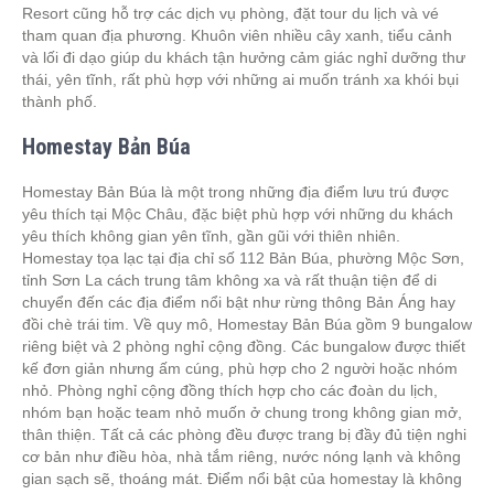
Resort cũng hỗ trợ các dịch vụ phòng, đặt tour du lịch và vé
tham quan địa phương. Khuôn viên nhiều cây xanh, tiểu cảnh
và lối đi dạo giúp du khách tận hưởng cảm giác nghỉ dưỡng thư
thái, yên tĩnh, rất phù hợp với những ai muốn tránh xa khói bụi
thành phố.
Homestay Bản Búa
Homestay Bản Búa là một trong những địa điểm lưu trú được
yêu thích tại Mộc Châu, đặc biệt phù hợp với những du khách
yêu thích không gian yên tĩnh, gần gũi với thiên nhiên.
Homestay tọa lạc tại địa chỉ số 112 Bản Búa, phường Mộc Sơn,
tỉnh Sơn La cách trung tâm không xa và rất thuận tiện để di
chuyển đến các địa điểm nổi bật như rừng thông Bản Áng hay
đồi chè trái tim. Về quy mô, Homestay Bản Búa gồm 9 bungalow
riêng biệt và 2 phòng nghỉ cộng đồng. Các bungalow được thiết
kế đơn giản nhưng ấm cúng, phù hợp cho 2 người hoặc nhóm
nhỏ. Phòng nghỉ cộng đồng thích hợp cho các đoàn du lịch,
nhóm bạn hoặc team nhỏ muốn ở chung trong không gian mở,
thân thiện. Tất cả các phòng đều được trang bị đầy đủ tiện nghi
cơ bản như điều hòa, nhà tắm riêng, nước nóng lạnh và không
gian sạch sẽ, thoáng mát. Điểm nổi bật của homestay là không