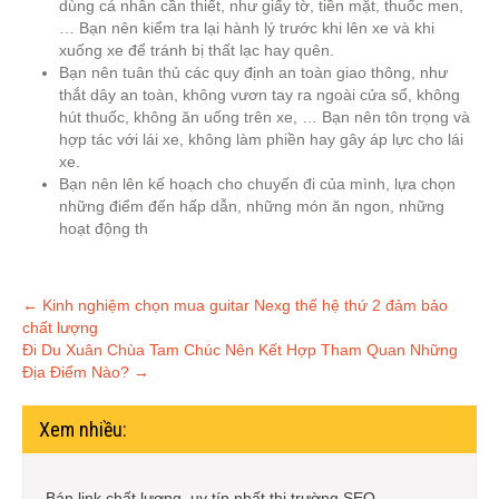
dùng cá nhân cần thiết, như giấy tờ, tiền mặt, thuốc men,
… Bạn nên kiểm tra lại hành lý trước khi lên xe và khi
xuống xe để tránh bị thất lạc hay quên.
Bạn nên tuân thủ các quy định an toàn giao thông, như
thắt dây an toàn, không vươn tay ra ngoài cửa sổ, không
hút thuốc, không ăn uống trên xe, … Bạn nên tôn trọng và
hợp tác với lái xe, không làm phiền hay gây áp lực cho lái
xe.
Bạn nên lên kế hoạch cho chuyến đi của mình, lựa chọn
những điểm đến hấp dẫn, những món ăn ngon, những
hoạt động th
Post
←
Kinh nghiệm chọn mua guitar Nexg thế hệ thứ 2 đảm bảo
chất lượng
navigation
Đi Du Xuân Chùa Tam Chúc Nên Kết Hợp Tham Quan Những
Địa Điểm Nào?
→
Xem nhiều:
Bán link chất lượng, uy tín nhất thị trường SEO