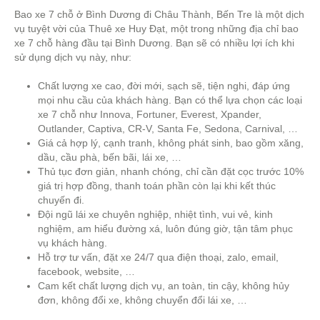
Bao xe 7 chỗ ở Bình Dương đi Châu Thành, Bến Tre là một dịch
vụ tuyệt vời của Thuê xe Huy Đạt, một trong những địa chỉ bao
xe 7 chỗ hàng đầu tại Bình Dương. Bạn sẽ có nhiều lợi ích khi
sử dụng dịch vụ này, như:
Chất lượng xe cao, đời mới, sạch sẽ, tiện nghi, đáp ứng
mọi nhu cầu của khách hàng. Bạn có thể lựa chọn các loại
xe 7 chỗ như Innova, Fortuner, Everest, Xpander,
Outlander, Captiva, CR-V, Santa Fe, Sedona, Carnival, …
Giá cả hợp lý, cạnh tranh, không phát sinh, bao gồm xăng,
dầu, cầu phà, bến bãi, lái xe, …
Thủ tục đơn giản, nhanh chóng, chỉ cần đặt cọc trước 10%
giá trị hợp đồng, thanh toán phần còn lại khi kết thúc
chuyến đi.
Đội ngũ lái xe chuyên nghiệp, nhiệt tình, vui vẻ, kinh
nghiệm, am hiểu đường xá, luôn đúng giờ, tận tâm phục
vụ khách hàng.
Hỗ trợ tư vấn, đặt xe 24/7 qua điện thoại, zalo, email,
facebook, website, …
Cam kết chất lượng dịch vụ, an toàn, tin cậy, không hủy
đơn, không đổi xe, không chuyển đổi lái xe, …