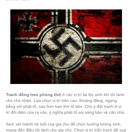
Tranh đồng treo phòng thờ
ở các vị trí tài lộc sinh khí tốt lành
cho chủ nhân. Lựa chọn vị trí trên cao, thoáng đãng, ngang
bằng với phật tổ, cao hơn ban thờ tổ tiên. Chú ý đặt tranh ở vị
trí đối diện cửa ra vào, ý nghĩa phật tổ soi sáng bảo vệ căn nhà.
Xem xét mệnh và tuổi của gia chủ để chọn hướng tương sinh,
mang đến điều tốt lành cho gia chủ. Chọn vị trí trấn trạch để xua