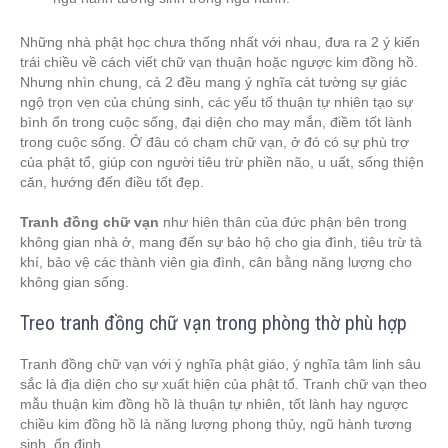
Những nhà phật học chưa thống nhất với nhau, đưa ra 2 ý kiến
trái chiều về cách viết chữ vạn thuận hoặc ngược kim đồng hồ.
Nhưng nhìn chung, cả 2 đều mang ý nghĩa cát tường sự giác
ngộ trọn vẹn của chúng sinh, các yếu tố thuận tự nhiên tạo sự
bình ổn trong cuộc sống, đại diện cho may mắn, điềm tốt lành
trong cuộc sống. Ở đâu có chạm chữ vạn, ở đó có sự phù trợ
của phật tổ, giúp con người tiêu trừ phiền não, u uất, sống thiện
căn, hướng đến điều tốt đẹp.
Tranh đồng chữ vạn
như hiên thân của đức phận bên trong
không gian nhà ở, mang đến sự bảo hộ cho gia đình, tiêu trừ tà
khí, bảo vệ các thành viên gia đình, cân bằng năng lượng cho
không gian sống.
Treo tranh đồng chữ vạn trong phòng thờ phù hợp
Tranh đồng chữ vạn với ý nghĩa phật giáo, ý nghĩa tâm linh sâu
sắc là địa diện cho sự xuất hiện của phật tổ. Tranh chữ vạn theo
mẫu thuận kim đồng hồ là thuận tự nhiên, tốt lành hay ngược
chiều kim đồng hồ là năng lượng phong thủy, ngũ hành tương
sinh, ổn định.