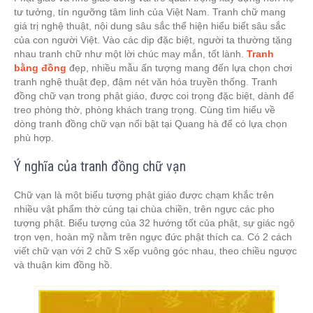
tư tưởng, tín ngưỡng tâm linh của Việt Nam. Tranh chữ mang
giá trị nghệ thuật, nội dung sâu sắc thể hiện hiểu biết sâu sắc
của con người Việt. Vào các dịp đặc biệt, người ta thường tặng
nhau tranh chữ như một lời chúc may mắn, tốt lành.
Tranh
bằng đồng
đẹp, nhiều mẫu ấn tượng mang đến lựa chọn chơi
tranh nghệ thuật đẹp, đậm nét văn hóa truyền thống. Tranh
đồng chữ vạn trong phật giáo, được coi trọng đặc biệt, dành để
treo phòng thờ, phòng khách trang trọng. Cùng tìm hiểu về
dòng tranh đồng chữ vạn nổi bật tại Quang hà để có lựa chọn
phù hợp.
Ý nghĩa của tranh đồng chữ vạn
Chữ vạn là một biểu tượng phật giáo được chạm khắc trên
nhiều vật phẩm thờ cúng tại chùa chiền, trên ngực các pho
tượng phật. Biểu tượng của 32 hướng tốt của phật, sự giác ngộ
trọn vẹn, hoàn mỹ nằm trên ngực đức phật thích ca. Có 2 cách
viết chữ vạn với 2 chữ S xếp vuông góc nhau, theo chiều ngược
và thuận kim đồng hồ.