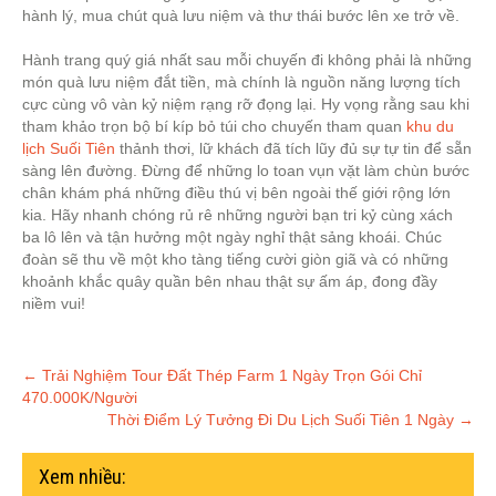
hành lý, mua chút quà lưu niệm và thư thái bước lên xe trở về.
Hành trang quý giá nhất sau mỗi chuyến đi không phải là những
món quà lưu niệm đắt tiền, mà chính là nguồn năng lượng tích
cực cùng vô vàn kỷ niệm rạng rỡ đọng lại. Hy vọng rằng sau khi
tham khảo trọn bộ bí kíp bỏ túi cho chuyến tham quan
khu du
lịch Suối Tiên
thảnh thơi, lữ khách đã tích lũy đủ sự tự tin để sẵn
sàng lên đường. Đừng để những lo toan vụn vặt làm chùn bước
chân khám phá những điều thú vị bên ngoài thế giới rộng lớn
kia. Hãy nhanh chóng rủ rê những người bạn tri kỷ cùng xách
ba lô lên và tận hưởng một ngày nghỉ thật sảng khoái. Chúc
đoàn sẽ thu về một kho tàng tiếng cười giòn giã và có những
khoảnh khắc quây quần bên nhau thật sự ấm áp, đong đầy
niềm vui!
Post
←
Trải Nghiệm Tour Đất Thép Farm 1 Ngày Trọn Gói Chỉ
470.000K/Người
navigation
Thời Điểm Lý Tưởng Đi Du Lịch Suối Tiên 1 Ngày
→
Xem nhiều: