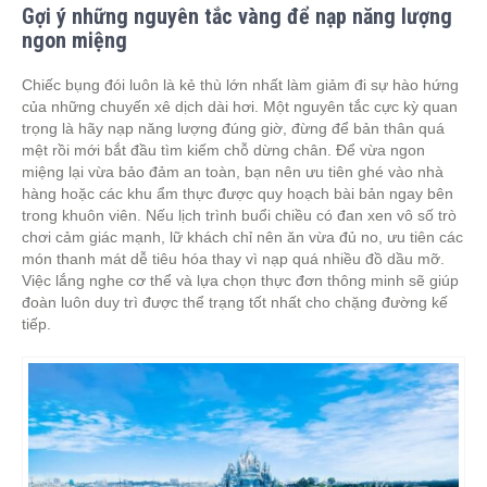
Gợi ý những nguyên tắc vàng để nạp năng lượng
ngon miệng
Chiếc bụng đói luôn là kẻ thù lớn nhất làm giảm đi sự hào hứng
của những chuyến xê dịch dài hơi. Một nguyên tắc cực kỳ quan
trọng là hãy nạp năng lượng đúng giờ, đừng để bản thân quá
mệt rồi mới bắt đầu tìm kiếm chỗ dừng chân. Để vừa ngon
miệng lại vừa bảo đảm an toàn, bạn nên ưu tiên ghé vào nhà
hàng hoặc các khu ẩm thực được quy hoạch bài bản ngay bên
trong khuôn viên. Nếu lịch trình buổi chiều có đan xen vô số trò
chơi cảm giác mạnh, lữ khách chỉ nên ăn vừa đủ no, ưu tiên các
món thanh mát dễ tiêu hóa thay vì nạp quá nhiều đồ dầu mỡ.
Việc lắng nghe cơ thể và lựa chọn thực đơn thông minh sẽ giúp
đoàn luôn duy trì được thể trạng tốt nhất cho chặng đường kế
tiếp.