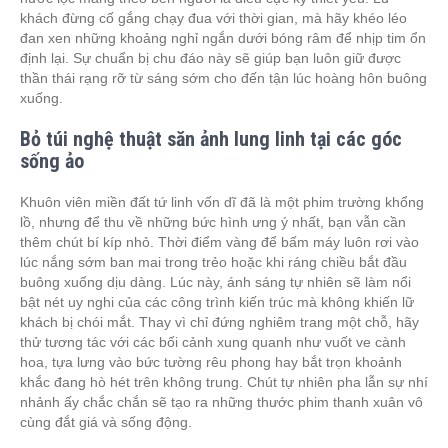
khách đừng cố gắng chạy đua với thời gian, mà hãy khéo léo
đan xen những khoảng nghỉ ngắn dưới bóng râm để nhịp tim ổn
định lại. Sự chuẩn bị chu đáo này sẽ giúp bạn luôn giữ được
thần thái rạng rỡ từ sáng sớm cho đến tận lúc hoàng hôn buông
xuống.
Bỏ túi nghệ thuật săn ảnh lung linh tại các góc
sống ảo
Khuôn viên miền đất tứ linh vốn dĩ đã là một phim trường khổng
lồ, nhưng để thu về những bức hình ưng ý nhất, bạn vẫn cần
thêm chút bí kíp nhỏ. Thời điểm vàng để bấm máy luôn rơi vào
lúc nắng sớm ban mai trong trẻo hoặc khi ráng chiều bắt đầu
buông xuống dịu dàng. Lúc này, ánh sáng tự nhiên sẽ làm nổi
bật nét uy nghi của các công trình kiến trúc mà không khiến lữ
khách bị chói mắt. Thay vì chỉ đứng nghiêm trang một chỗ, hãy
thử tương tác với các bối cảnh xung quanh như vuốt ve cành
hoa, tựa lưng vào bức tường rêu phong hay bắt trọn khoảnh
khắc đang hò hét trên không trung. Chút tự nhiên pha lẫn sự nhí
nhảnh ấy chắc chắn sẽ tạo ra những thước phim thanh xuân vô
cùng đắt giá và sống động.