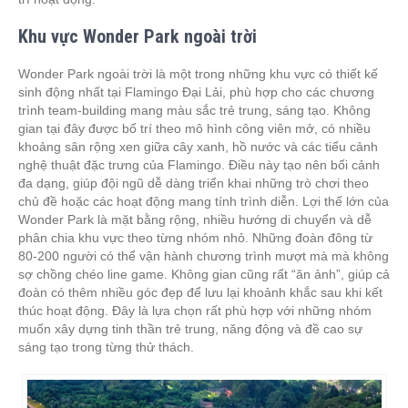
Khu vực Wonder Park ngoài trời
Wonder Park ngoài trời là một trong những khu vực có thiết kế
sinh động nhất tại Flamingo Đại Lải, phù hợp cho các chương
trình team-building mang màu sắc trẻ trung, sáng tạo. Không
gian tại đây được bố trí theo mô hình công viên mở, có nhiều
khoảng sân rộng xen giữa cây xanh, hồ nước và các tiểu cảnh
nghệ thuật đặc trưng của Flamingo. Điều này tạo nên bối cảnh
đa dạng, giúp đội ngũ dễ dàng triển khai những trò chơi theo
chủ đề hoặc các hoạt động mang tính trình diễn. Lợi thế lớn của
Wonder Park là mặt bằng rộng, nhiều hướng di chuyển và dễ
phân chia khu vực theo từng nhóm nhỏ. Những đoàn đông từ
80-200 người có thể vận hành chương trình mượt mà mà không
sợ chồng chéo line game. Không gian cũng rất “ăn ảnh”, giúp cả
đoàn có thêm nhiều góc đẹp để lưu lại khoảnh khắc sau khi kết
thúc hoạt động. Đây là lựa chọn rất phù hợp với những nhóm
muốn xây dựng tinh thần trẻ trung, năng động và đề cao sự
sáng tạo trong từng thử thách.