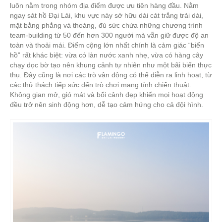
luôn nằm trong nhóm địa điểm được ưu tiên hàng đầu. Nằm
ngay sát hồ Đại Lải, khu vực này sở hữu dải cát trắng trải dài,
mặt bằng phẳng và thoáng, đủ sức chứa những chương trình
team-building từ 50 đến hơn 300 người mà vẫn giữ được độ an
toàn và thoải mái. Điểm cộng lớn nhất chính là cảm giác “biển
hồ” rất khác biệt: vừa có làn nước xanh nhẹ, vừa có hàng cây
chạy dọc bờ tạo nên khung cảnh tự nhiên như một bãi biển thực
thụ. Đây cũng là nơi các trò vận động có thể diễn ra linh hoạt, từ
các thử thách tiếp sức đến trò chơi mang tính chiến thuật.
Không gian mở, gió mát và bối cảnh đẹp khiến mọi hoạt động
đều trở nên sinh động hơn, dễ tạo cảm hứng cho cả đội hình.