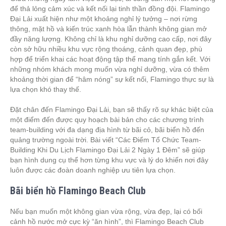
để thả lỏng cảm xúc và kết nối lại tinh thần đồng đội. Flamingo
Đại Lải xuất hiện như một khoảng nghỉ lý tưởng – nơi rừng
thông, mặt hồ và kiến trúc xanh hòa lẫn thành không gian mở
đầy năng lượng. Không chỉ là khu nghỉ dưỡng cao cấp, nơi đây
còn sở hữu nhiều khu vực rộng thoáng, cảnh quan đẹp, phù
hợp để triển khai các hoạt động tập thể mang tính gắn kết. Với
những nhóm khách mong muốn vừa nghỉ dưỡng, vừa có thêm
khoảng thời gian để “hâm nóng” sự kết nối, Flamingo thực sự là
lựa chọn khó thay thế.
Đặt chân đến Flamingo Đại Lải, bạn sẽ thấy rõ sự khác biệt của
một điểm đến được quy hoạch bài bản cho các chương trình
team-building với đa dạng địa hình từ bãi cỏ, bãi biển hồ đến
quảng trường ngoài trời. Bài viết “Các Điểm Tổ Chức Team-
Building Khi Du Lịch Flamingo Đại Lải 2 Ngày 1 Đêm” sẽ giúp
bạn hình dung cụ thể hơn từng khu vực và lý do khiến nơi đây
luôn được các đoàn doanh nghiệp ưu tiên lựa chọn.
Bãi biển hồ Flamingo Beach Club
Nếu bạn muốn một không gian vừa rộng, vừa đẹp, lại có bối
cảnh hồ nước mở cực kỳ “ăn hình”, thì Flamingo Beach Club