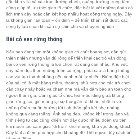
gần khu villa và các trục đường chính, quảng trường trung tâm
cũng giúp tối ưu thời gian tổ chức, đặc biệt là với những đoàn có
lịch trình dày hoặc cần kết hợp nhiều hoạt động trong ngày. Đây
là không gian “an toàn – ổn định – dễ triển khai”, rất được các
công ty lựa chọn khi cần sự chỉn chu và chuyên nghiệp.
Bãi cỏ ven rừng thông
Nếu bạn đang tìm một không gian có chút hoang sơ, gần gũi
thiên nhiên nhưng vẫn đủ rộng để triển khai các trò vận động,
bãi cỏ ven rừng thông là lựa chọn rất đáng cân nhắc. Khu vực
này nằm dọc theo những triền cỏ rộng, phía sau là hàng thông
cao vút tạo thành phông nền xanh mát tự nhiên. Điểm đặc biệt
của bãi cỏ là mặt bằng mềm, thoáng, phù hợp cho các trò chơi
cần chạy nhảy hoặc va chạm nhẹ mà vẫn đảm bảo an toàn cho
người tham gia. Cảm giác tổ chức team-building giữa không
gian rừng, cỏ, gió mang lại sự thư giãn rất khác, nhất là với
những đoàn muốn hướng tới tinh thần gắn kết nhẹ nhàng,
không quá căng thẳng. Ánh sáng đẹp, không khí trong lành và
tính riêng tư cao cũng khiến nơi đây được nhiều đoàn ưu tiên
khi muốn tạo cảm giác “đi trốn” khỏi những khu vực đông khách.
Đây là địa điểm phù hợp cho khoảng 40-150 người, tùy cách bố
trí hoạt động.