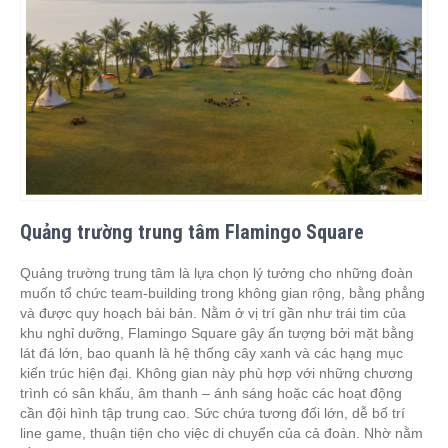
Quảng trường trung tâm Flamingo Square
Quảng trường trung tâm là lựa chọn lý tưởng cho những đoàn
muốn tổ chức team-building trong không gian rộng, bằng phẳng
và được quy hoạch bài bản. Nằm ở vị trí gần như trái tim của
khu nghỉ dưỡng, Flamingo Square gây ấn tượng bởi mặt bằng
lát đá lớn, bao quanh là hệ thống cây xanh và các hạng mục
kiến trúc hiện đại. Không gian này phù hợp với những chương
trình có sân khấu, âm thanh – ánh sáng hoặc các hoạt động
cần đội hình tập trung cao. Sức chứa tương đối lớn, dễ bố trí
line game, thuận tiện cho việc di chuyển của cả đoàn. Nhờ nằm