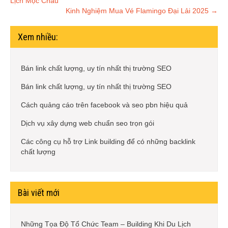
Lịch Mộc Châu
navigation
Kinh Nghiệm Mua Vé Flamingo Đại Lải 2025
→
Xem nhiều:
Bán link chất lượng, uy tín nhất thị trường SEO
Bán link chất lượng, uy tín nhất thị trường SEO
Cách quảng cáo trên facebook và seo pbn hiệu quả
Dịch vụ xây dựng web chuẩn seo trọn gói
Các công cụ hỗ trợ Link building để có những backlink
chất lượng
Bài viết mới
Những Tọa Độ Tổ Chức Team – Building Khi Du Lịch