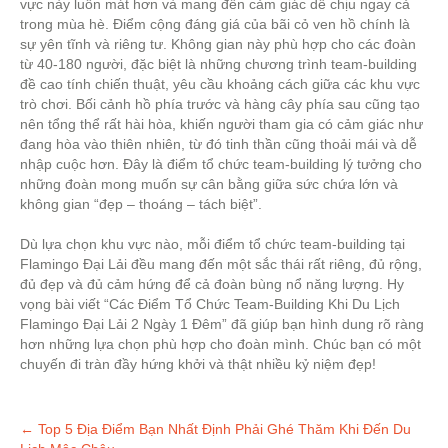
vực này luôn mát hơn và mang đến cảm giác dễ chịu ngay cả
trong mùa hè. Điểm cộng đáng giá của bãi cỏ ven hồ chính là
sự yên tĩnh và riêng tư. Không gian này phù hợp cho các đoàn
từ 40-180 người, đặc biệt là những chương trình team-building
đề cao tính chiến thuật, yêu cầu khoảng cách giữa các khu vực
trò chơi. Bối cảnh hồ phía trước và hàng cây phía sau cũng tạo
nên tổng thể rất hài hòa, khiến người tham gia có cảm giác như
đang hòa vào thiên nhiên, từ đó tinh thần cũng thoải mái và dễ
nhập cuộc hơn. Đây là điểm tổ chức team-building lý tưởng cho
những đoàn mong muốn sự cân bằng giữa sức chứa lớn và
không gian “đẹp – thoáng – tách biệt”.
Dù lựa chọn khu vực nào, mỗi điểm tổ chức team-building tại
Flamingo Đại Lải đều mang đến một sắc thái rất riêng, đủ rộng,
đủ đẹp và đủ cảm hứng để cả đoàn bùng nổ năng lượng. Hy
vọng bài viết “Các Điểm Tổ Chức Team-Building Khi Du Lịch
Flamingo Đại Lải 2 Ngày 1 Đêm” đã giúp bạn hình dung rõ ràng
hơn những lựa chọn phù hợp cho đoàn mình. Chúc bạn có một
chuyến đi tràn đầy hứng khởi và thật nhiều kỷ niệm đẹp!
Post
←
Top 5 Địa Điểm Bạn Nhất Định Phải Ghé Thăm Khi Đến Du