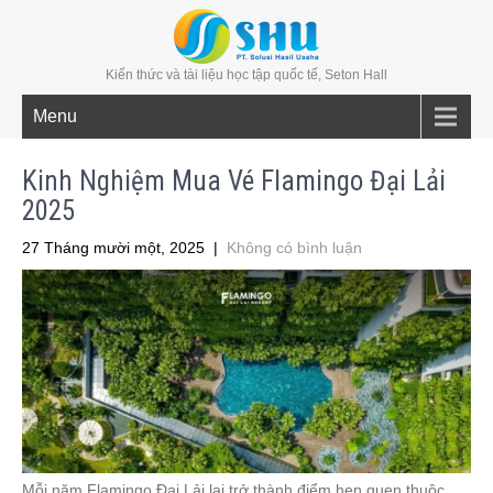
Kiến thức và tài liệu học tập quốc tế, Seton Hall
Menu
Kinh Nghiệm Mua Vé Flamingo Đại Lải
2025
27 Tháng mười một, 2025
|
Không có bình luận
Mỗi năm Flamingo Đại Lải lại trở thành điểm hẹn quen thuộc