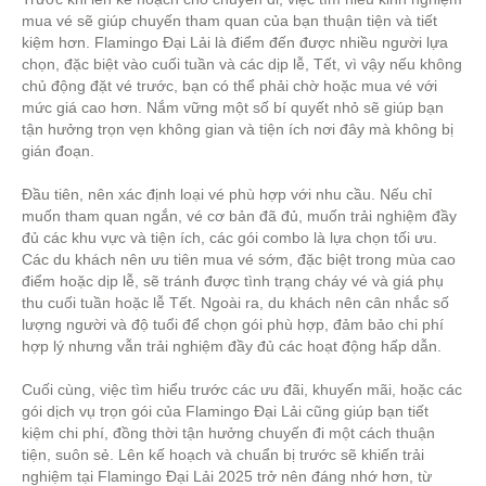
mua vé sẽ giúp chuyến tham quan của bạn thuận tiện và tiết
kiệm hơn. Flamingo Đại Lải là điểm đến được nhiều người lựa
chọn, đặc biệt vào cuối tuần và các dịp lễ, Tết, vì vậy nếu không
chủ động đặt vé trước, bạn có thể phải chờ hoặc mua vé với
mức giá cao hơn. Nắm vững một số bí quyết nhỏ sẽ giúp bạn
tận hưởng trọn vẹn không gian và tiện ích nơi đây mà không bị
gián đoạn.
Đầu tiên, nên xác định loại vé phù hợp với nhu cầu. Nếu chỉ
muốn tham quan ngắn, vé cơ bản đã đủ, muốn trải nghiệm đầy
đủ các khu vực và tiện ích, các gói combo là lựa chọn tối ưu.
Các du khách nên ưu tiên mua vé sớm, đặc biệt trong mùa cao
điểm hoặc dịp lễ, sẽ tránh được tình trạng cháy vé và giá phụ
thu cuối tuần hoặc lễ Tết. Ngoài ra, du khách nên cân nhắc số
lượng người và độ tuổi để chọn gói phù hợp, đảm bảo chi phí
hợp lý nhưng vẫn trải nghiệm đầy đủ các hoạt động hấp dẫn.
Cuối cùng, việc tìm hiểu trước các ưu đãi, khuyến mãi, hoặc các
gói dịch vụ trọn gói của Flamingo Đại Lải cũng giúp bạn tiết
kiệm chi phí, đồng thời tận hưởng chuyến đi một cách thuận
tiện, suôn sẻ. Lên kế hoạch và chuẩn bị trước sẽ khiến trải
nghiệm tại Flamingo Đại Lải 2025 trở nên đáng nhớ hơn, từ