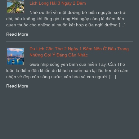
Lịch Long Hải 3 Ngày 2 Đêm
Nhờ ưu thế về một đường bờ biển nguyên sơ trải
dài, bầu không khí lộng gió Long Hải ngày càng là điểm đến
quen thuộc cho những ai muốn kết hợp giữa nghỉ dưỡng […]
Read More
Du Lịch Cần Thơ 2 Ngày 1 Đêm Nên Ở Đâu Trong
Những Gợi Ý Đáng Cân Nhắc
Giữa nhịp sống yên bình của miền Tây, Cần Thơ
luôn là điểm đến khiến du khách muốn nán lại lâu hơn để cảm
nhận vẻ đẹp của sông nước, văn hóa và con người. […]
Read More