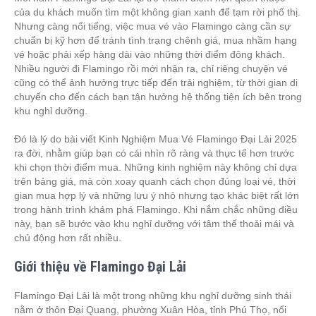
của du khách muốn tìm một không gian xanh để tạm rời phố thị.
Nhưng càng nổi tiếng, việc mua vé vào Flamingo càng cần sự
chuẩn bị kỹ hơn để tránh tình trạng chênh giá, mua nhầm hạng
vé hoặc phải xếp hàng dài vào những thời điểm đông khách.
Nhiều người đi Flamingo rồi mới nhận ra, chỉ riêng chuyện vé
cũng có thể ảnh hưởng trực tiếp đến trải nghiệm, từ thời gian di
chuyển cho đến cách bạn tận hưởng hệ thống tiện ích bên trong
khu nghỉ dưỡng.
Đó là lý do bài viết Kinh Nghiệm Mua Vé Flamingo Đại Lải 2025
ra đời, nhằm giúp bạn có cái nhìn rõ ràng và thực tế hơn trước
khi chọn thời điểm mua. Những kinh nghiệm này không chỉ dựa
trên bảng giá, mà còn xoay quanh cách chọn đúng loại vé, thời
gian mua hợp lý và những lưu ý nhỏ nhưng tạo khác biệt rất lớn
trong hành trình khám phá Flamingo. Khi nắm chắc những điều
này, bạn sẽ bước vào khu nghỉ dưỡng với tâm thế thoải mái và
chủ động hơn rất nhiều.
Giới thiệu về Flamingo Đại Lải
Flamingo Đại Lải là một trong những khu nghỉ dưỡng sinh thái
nằm ở thôn Đại Quang, phường Xuân Hòa, tỉnh Phú Thọ, nổi