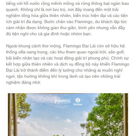
tiếng với hồ nước rộng mênh mông và rừng thông bạt ngàn bao
quanh. Không chỉ là nơi lưu trú, nơi đây mang đến một trải
nghiệm tổng hòa giữa thiên nhiên, kiến trúc hiện đại và các tiện
ích giải trí đa dạng. Bước chân vào Flamingo, du khách lập tức
cảm nhận được không gian thư giãn, bình yên nhưng vẫn đầy
đủ tiện nghi cho cả gia đình hoặc nhóm bạn.
Ngoài khung cảnh thơ mộng, Flamingo Đại Lải còn sở hữu hệ
thống villa sang trọng, các khu tham quan ngoài trời, sân golf,
bãi biển nhân tạo và các hoạt động giải trí phong phú. Chính sự
kết hợp giữa thiên nhiên và dịch vụ đồng bộ này khiến Flamingo
Đại Lải trở thành điểm đến lý tưởng cho những ai muốn nghỉ
ngơi, tận hưởng không khí trong lành và tạo nên những trải
nghiệm đáng nhớ.