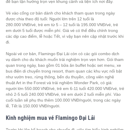
để bạn tận hưởng trọn vẹn khung cảnh và tiện ích nơi đây.
Vé vào cổng cơ bản dành cho khách tham quan trong ngày
được chia theo độ tuổi: Người lớn trên 12 tuổi là
280.000 VNĐ/vé, trẻ em từ 5 – 12 tuổi là 195.000 VNĐ/vé, trẻ
em dưới 5 tuổi được miễn phí. Giá vé có thể điều chỉnh trong
các dịp cao điểm, lễ hoặc Tết, vì vậy bạn nên cập nhật trước khi
đi.
Ngoài vé cơ bản, Flamingo Đại Lải còn có các gói combo dịch
vụ dành cho du khách muốn trải nghiệm trọn vẹn hơn. Gói tham
quan trong ngày, bao gồm 01 bữa ăn buffet hoặc set menu, xe
bus điện di chuyển trong resort, tham quan các khu vực nổi bật
như vườn treo, rừng thông, bến du thuyền, công viên nghệ
thuật Art in the Forest và trải nghiệm Wonder Park, có giá:
người lớn 550.000 VNĐ/vé, trẻ em 6-11 tuổi 420.000 VNĐ/vé, trẻ
nhỏ 2-5 tuổi 240.000 VNĐ/vé, trẻ em dưới 2 tuổi miễn phí. Vào
cuối tuần sẽ phụ thu thêm 100.000 VNĐ/người, trong các ngày
lễ, Tết là 150.000 VNĐ/người.
Kinh nghiệm mua vé Flamingo Đại Lải
Trước khi lên kế hoạch cho chuyến đi, việc tìm hiểu kinh nghiệm