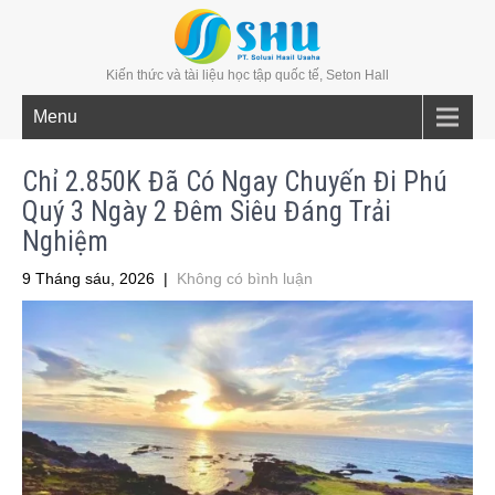
Kiến thức và tài liệu học tập quốc tế, Seton Hall
Menu
Chỉ 2.850K Đã Có Ngay Chuyến Đi Phú
Quý 3 Ngày 2 Đêm Siêu Đáng Trải
Nghiệm
9 Tháng sáu, 2026
|
Không có bình luận