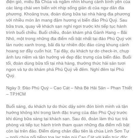
điện gió, miếu Bà Chúa và ngắm nhìn khung cảnh bình yên của
các làng chài ven biển với nhịp sống giản dị của ngư dân địa
phương. Khoảng trưa, đoàn dùng bữa tại nhà hàng địa phương
với nhiều món ăn mang đậm hương vị biển đảo Phú Quý. Sau
bữa trưa, quay về khách sạn nghỉ ngơi trước khi tiếp tục hành
trình buổi chiều. Buổi chiều, đoàn khám phá Gành Hang – Bãi
Nhỏ, một trong những địa điểm nổi bật nhất tại đảo Phú Quý với
làn nước xanh trong, bãi đá tự nhiên độc đáo cùng khung cảnh
hoang sơ đầy cuốn hút. Tại đây, du khách tự do check-in, chụp
ảnh lưu niệm và tận hưởng vẻ đẹp đặc trưng của biển đảo. Buổi
tối, đoàn dùng bữa tối tại nhà hàng, thưởng thức hải sản tươi
ngon và tự do khám phá Phú Quý về đêm. Nghỉ đêm tại Phú
Quý.
Ngày 3: Đảo Phú Quý – Cao Cát – Nhà Bè Hải Sản – Phan Thiết
– TP.HCM
Buổi sáng, du khách tự do thức dậy sớm đón bình minh và tận
hưởng không khí trong lành đặc trưng của đảo Phú Quý trước
khi dùng bữa sáng tại khách sạn. Sau đó, đoàn làm thủ tục trả
phòng và tiếp tục hành trình tham quan những địa điểm nổi bật
còn lại trên đảo. Điểm dừng chân đầu tiên là chùa Linh Sơn Tự
– ngôi chùa nổi tiếng tọa lạc trên núi Cao Cát với kiến trúc độc