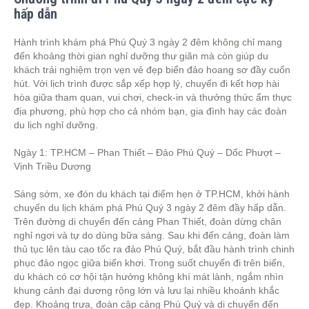
hấp dẫn
Hành trình khám phá Phú Quý 3 ngày 2 đêm không chỉ mang
đến khoảng thời gian nghỉ dưỡng thư giãn mà còn giúp du
khách trải nghiệm trọn vẹn vẻ đẹp biển đảo hoang sơ đầy cuốn
hút. Với lịch trình được sắp xếp hợp lý, chuyến đi kết hợp hài
hòa giữa tham quan, vui chơi, check-in và thưởng thức ẩm thực
địa phương, phù hợp cho cả nhóm bạn, gia đình hay các đoàn
du lịch nghỉ dưỡng.
Ngày 1: TP.HCM – Phan Thiết – Đảo Phú Quý – Dốc Phượt –
Vịnh Triều Dương
Sáng sớm, xe đón du khách tại điểm hẹn ở TP.HCM, khởi hành
chuyến du lịch khám phá Phú Quý 3 ngày 2 đêm đầy hấp dẫn.
Trên đường di chuyển đến cảng Phan Thiết, đoàn dừng chân
nghỉ ngơi và tự do dùng bữa sáng. Sau khi đến cảng, đoàn làm
thủ tục lên tàu cao tốc ra đảo Phú Quý, bắt đầu hành trình chinh
phục đảo ngọc giữa biển khơi. Trong suốt chuyến đi trên biển,
du khách có cơ hội tận hưởng không khí mát lành, ngắm nhìn
khung cảnh đại dương rộng lớn và lưu lại nhiều khoảnh khắc
đẹp. Khoảng trưa, đoàn cập cảng Phú Quý và di chuyển đến