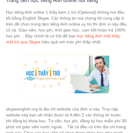
Học tiếng Anh online 1 thầy kèm 1 trò (Optional) không nơi đâu
tốt bằng English Skype. Các thông tin mà chúng tôi cung cấp ở
trên để chọn trung tâm tiếng Anh online uy tín thì đơn vị này đều
có cả. Giáo viên, học phí, thời gian học, cam kết hoàn trả 100%
học phí… Đây chính là cơ hội để bạn
học tiếng Anh một thầy
một trò qua Skype
hiệu quả với mức phí thấp nhất.
skypeenglish.org là địa chỉ website của đơn vị này. Truy cập
website này bạn sẽ nhận được từ A đến Z các thông tin trước
khi đăng ký khóa học. Tư vấn, học phí, đăng ký học miễn phí 30
phút với giáo viên nước ngoài… Tất cả đều có trên địa chỉ trang
web này. Chúc các học viên sẽ chọn được khóa học như mình