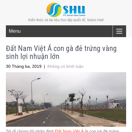
Kiến thức và tài liệu học tập quốc tế, Seton Hall
Menu
Đất Nam Việt Á con gà đẻ trứng vàng
sinh lợi nhuận lớn
30 Tháng ba, 2019
|
Không có bình luận
Sở dĩ chúng tôi nhận định
Đất Nam Việt Á
là con gà đẻ trứng