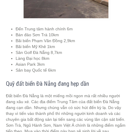
Đến Trung tâm hành chính 6m
Bán đảo Sơn Trà 10km
Bãi biển Phạm Văn Đồng 2,9km
Bãi biển Mỹ Khê 1km
Sân Golf Đà Nẵng 8,7km
Làng Đại học 8km
Asian Park 3km
Sân bay Quốc tế 6km
Quỹ đất biển Đà Nẵng đang hẹp dần
Đất biển Đà Nẵng là một miếng mồi ngon mà rất nhiều người
đang xâu xé. Các địa điểm Trung Tâm của đất biển Đà Nẵng
đang cạn dần. Nhưng chúng vẫn có sức hút đến kỳ lạ. Do vậy
thay vì tiến vào thành phố thì những người kinh doanh và các
chuyên gia bất động sản lại tiến sang các vùng lân cận sát biển.
Sơn Trà, Ngũ Hành Sơn, Nam Việt Á chính là những điểm ngắm
tiếp theo. Mua vào thời điểm này bạn sẽ sinh lời về sau.