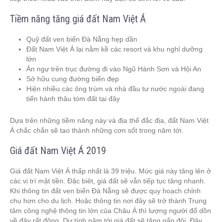
Tiềm năng tăng giá đất Nam Việt Á
Quỹ đất ven biển Đà Nẵng hẹp dần
Đất Nam Việt Á lại nằm kề các resort và khu nghỉ dưỡng
lớn
Án ngự trên trục đường đi vào Ngũ Hành Sơn và Hội An
Sở hữu cung đường biển đẹp
Hiện nhiều các ông trùm và nhà đầu tư nước ngoài đang
tiến hành thâu tóm đất tại đây
Dựa trên những tiềm năng này và địa thế đắc địa, đất Nam Việt
Á chắc chắn sẽ tạo thành những cơn sốt trong năm tới.
Giá đất Nam Việt Á 2019
Giá đất Nam Việt Á thấp nhất là 39 triệu. Mức giá này tăng lên ở
các vị trí mặt tiền. Đặc biêt, giá đất sẽ vẫn tiếp tục tăng nhanh.
Khi thông tin đất ven biển Đà Nẵng sẽ được quy hoạch chỉnh
chu hơn cho du lịch. Hoặc thông tin nơi đây sẽ trở thành Trung
tâm công nghệ thông tin lớn của Châu Á thì lượng người đổ dồn
về đây rất đông. Dự tính năm tới giá đất sẽ tăng gấp đôi. Đây