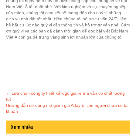
chúng tôi ngay hôm nay để được cung cấp các thông tin về đất
Nam Việt Á tốt nhất nhé. Với kinh nghiệm và sự chuyên nghiệp
của mình, chúng tôi cam kết sẽ mang đến cho quý vị những
dịch vụ nhà đất tốt nhất. Hiện chúng tôi hỗ trợ tư vấn 24/7, liên
hệ bất cứ lúc nào quý vị cần thông tin và hỗ trợ tư vấn nhé. Cám
ơn quý vị và các bạn đã dành thời gian để đọc bài viết Đất Nam
Việt Á con gà đẻ trứng vàng sinh lợi nhuận lớn của chúng tôi.
Post
←
Lựa chọn công ty thiết kế logo giá rẻ mà vẫn có chất lượng
tốt
navigation
Hướng dẫn sử dụng mã giảm giá Adayroi cho người chưa có tài
khoản
→
Xem nhiều: