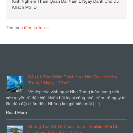
Kinh Nghiệm Tham Quan Đại Nam 1 Ngày Dành Cho Du
Khách Mới Đi
Tìm mua
tăm nước xịn
Đâu Là Thời Điểm Thích Hợp Đến Du Lịch Nha
Trang 2 Ngày 1 Đêm?
Vẻ đẹp của vịnh ngọc Nha Trang luôn mang một
sức quyến rũ đặc biệt khiến bất kỳ ai cũng phải trầm trồ ngay từ
lần đầu đặt chân đến. Những làn gió biển mát […]
Read More
Những Tọa Độ Tổ Chức Team – Building Khi Du
Lịch Long Hải 3 Ngày 2 Đêm