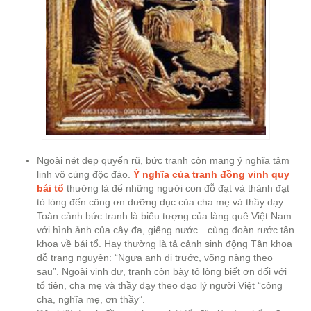
Ngoài nét đẹp quyến rũ, bức tranh còn mang ý nghĩa tâm
linh vô cùng độc đáo.
Ý nghĩa của tranh đồng vinh quy
bái tổ
thường là để những người con đỗ đạt và thành đạt
tỏ lòng đến công ơn dưỡng dục của cha mẹ và thầy dạy.
Toàn cảnh bức tranh là biểu tượng của làng quê Việt Nam
với hình ảnh của cây đa, giếng nước…cùng đoàn rước tân
khoa về bái tổ. Hay thường là tả cảnh sinh động Tân khoa
đỗ trạng nguyên: “Ngựa anh đi trước, võng nàng theo
sau”. Ngoài vinh dự, tranh còn bày tỏ lòng biết ơn đối với
tổ tiên, cha mẹ và thầy dạy theo đạo lý người Việt “công
cha, nghĩa mẹ, ơn thầy”.