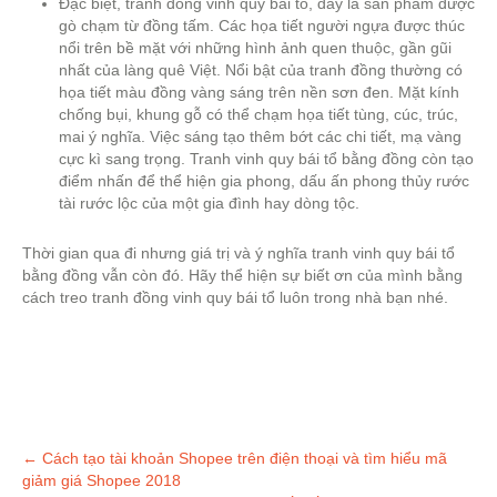
Đặc biệt, tranh đồng vinh quy bái tổ, đây là sản phẩm được
gò chạm từ đồng tấm. Các họa tiết người ngựa được thúc
nổi trên bề mặt với những hình ảnh quen thuộc, gần gũi
nhất của làng quê Việt. Nổi bật của tranh đồng thường có
họa tiết màu đồng vàng sáng trên nền sơn đen. Mặt kính
chống bụi, khung gỗ có thể chạm họa tiết tùng, cúc, trúc,
mai ý nghĩa. Việc sáng tạo thêm bớt các chi tiết, mạ vàng
cực kì sang trọng. Tranh vinh quy bái tổ bằng đồng còn tạo
điểm nhấn để thể hiện gia phong, dấu ấn phong thủy rước
tài rước lộc của một gia đình hay dòng tộc.
Thời gian qua đi nhưng giá trị và ý nghĩa tranh vinh quy bái tổ
bằng đồng vẫn còn đó. Hãy thể hiện sự biết ơn của mình bằng
cách treo tranh đồng vinh quy bái tổ luôn trong nhà bạn nhé.
Post
←
Cách tạo tài khoản Shopee trên điện thoại và tìm hiểu mã
giảm giá Shopee 2018
navigation