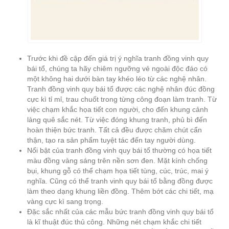
Trước khi đề cập đến giá trị ý nghĩa tranh đồng vinh quy
bái tổ, chúng ta hãy chiêm ngưỡng vẻ ngoài độc đáo có
một không hai dưới bàn tay khéo léo từ các nghệ nhân.
Tranh đồng vinh quy bái tổ được các nghệ nhân đúc đồng
cực kì tỉ mỉ, trau chuốt trong từng công đoạn làm tranh. Từ
việc chạm khắc họa tiết con người, cho đến khung cảnh
làng quê sắc nét. Từ việc đóng khung tranh, phủ bì đến
hoàn thiện bức tranh. Tất cả đều được chăm chút cẩn
thận, tạo ra sản phẩm tuyệt tác đến tay người dùng.
Nổi bật của tranh đồng vinh quy bái tổ thường có họa tiết
màu đồng vàng sáng trên nền sơn đen. Mặt kính chống
bụi, khung gỗ có thể chạm họa tiết tùng, cúc, trúc, mai ý
nghĩa. Cũng có thể tranh vinh quy bái tổ bằng đồng được
làm theo dạng khung liền đồng. Thêm bớt các chi tiết, mạ
vàng cực kì sang trọng.
Đặc sắc nhất của các mẫu bức tranh đồng vinh quy bái tổ
là kĩ thuật đúc thủ công. Những nét chạm khắc chi tiết