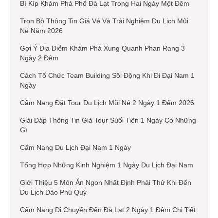
Bí Kíp Khám Phá Phố Đà Lạt Trong Hai Ngày Một Đêm
Trọn Bộ Thông Tin Giá Vé Và Trải Nghiệm Du Lịch Mũi
Né Năm 2026
Gợi Ý Địa Điểm Khám Phá Xung Quanh Phan Rang 3
Ngày 2 Đêm
Cách Tổ Chức Team Building Sôi Động Khi Đi Đại Nam 1
Ngày
Cẩm Nang Đặt Tour Du Lịch Mũi Né 2 Ngày 1 Đêm 2026
Giải Đáp Thông Tin Giá Tour Suối Tiên 1 Ngày Có Những
Gì
Cẩm Nang Du Lịch Đại Nam 1 Ngày
Tổng Hợp Những Kinh Nghiệm 1 Ngày Du Lịch Đại Nam
Giới Thiệu 5 Món Ăn Ngon Nhất Định Phải Thử Khi Đến
Du Lịch Đảo Phú Quý
Cẩm Nang Di Chuyển Đến Đà Lạt 2 Ngày 1 Đêm Chi Tiết