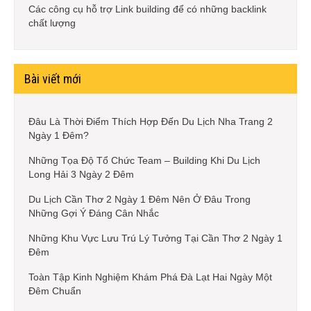
Các công cụ hỗ trợ Link building để có những backlink
chất lượng
Bài viết mới
Đâu Là Thời Điểm Thích Hợp Đến Du Lịch Nha Trang 2
Ngày 1 Đêm?
Những Tọa Độ Tổ Chức Team – Building Khi Du Lịch
Long Hải 3 Ngày 2 Đêm
Du Lịch Cần Thơ 2 Ngày 1 Đêm Nên Ở Đâu Trong
Những Gợi Ý Đáng Cân Nhắc
Những Khu Vực Lưu Trú Lý Tưởng Tại Cần Thơ 2 Ngày 1
Đêm
Toàn Tập Kinh Nghiệm Khám Phá Đà Lạt Hai Ngày Một
Đêm Chuẩn