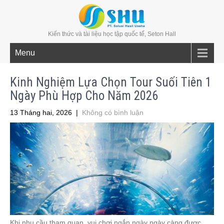
Kiến thức và tài liệu học tập quốc tế, Seton Hall
Menu
Kinh Nghiệm Lựa Chọn Tour Suối Tiên 1
Ngày Phù Hợp Cho Năm 2026
13 Tháng hai, 2026
|
Không có bình luận
Khi nhu cầu tham quan, vui chơi ngắn ngày ngày càng được