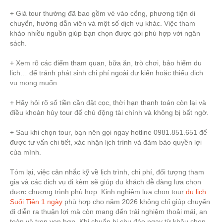
+ Giá tour thường đã bao gồm vé vào cổng, phương tiện di
chuyển, hướng dẫn viên và một số dịch vụ khác. Việc tham
khảo nhiều nguồn giúp bạn chọn được gói phù hợp với ngân
sách.
+ Xem rõ các điểm tham quan, bữa ăn, trò chơi, bảo hiểm du
lịch… để tránh phát sinh chi phí ngoài dự kiến hoặc thiếu dịch
vụ mong muốn.
+ Hãy hỏi rõ số tiền cần đặt cọc, thời hạn thanh toán còn lại và
điều khoản hủy tour để chủ động tài chính và không bị bất ngờ.
+ Sau khi chọn tour, bạn nên gọi ngay hotline 0981.851.651 để
được tư vấn chi tiết, xác nhận lịch trình và đảm bảo quyền lợi
của mình.
Tóm lại, việc cân nhắc kỹ về lịch trình, chi phí, đối tượng tham
gia và các dịch vụ đi kèm sẽ giúp du khách dễ dàng lựa chọn
được chương trình phù hợp. Kinh nghiệm lựa chọn tour
du lịch
Suối Tiên 1 ngày
phù hợp cho năm 2026 không chỉ giúp chuyến
đi diễn ra thuận lợi mà còn mang đến trải nghiệm thoải mái, an
toàn và trọn vẹn hơn. Khi chuẩn bị chu đáo ngay từ khâu chọn