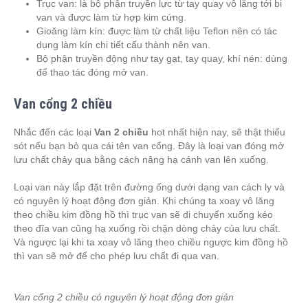
Trục van: là bộ phận truyền lực từ tay quay vô lăng tới bi
van và được làm từ hợp kim cứng.
Gioăng làm kín: được làm từ chất liệu Teflon nên có tác
dụng làm kín chi tiết cấu thành nên van.
Bộ phận truyền động như tay gạt, tay quay, khí nén: dùng
để thao tác đóng mở van.
Van cổng 2 chiều
Nhắc đến các loại
Van 2 chiều
hot nhất hiện nay, sẽ thật thiếu
sót nếu bạn bỏ qua cái tên van cổng. Đây là loại van đóng mở
lưu chất chảy qua bằng cách nâng hạ cánh van lên xuống.
Loại van này lắp đặt trên đường ống dưới dạng van cách ly và
có nguyên lý hoạt động đơn giản. Khi chúng ta xoay vô lăng
theo chiều kim đồng hồ thì trục van sẽ di chuyển xuống kéo
theo đĩa van cũng hạ xuống rồi chặn dòng chảy của lưu chất.
Và ngược lại khi ta xoay vô lăng theo chiều ngược kim đồng hồ
thì van sẽ mở để cho phép lưu chất đi qua van.
Van cổng 2 chiều có nguyên lý hoạt động đơn giản