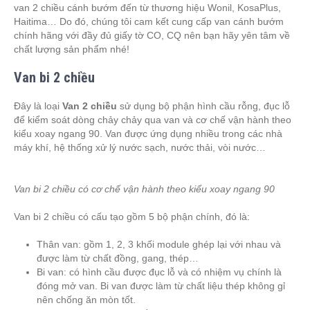
van 2 chiều cánh bướm đến từ thương hiệu Wonil, KosaPlus,
Haitima… Do đó, chúng tôi cam kết cung cấp van cánh bướm
chính hãng với đầy đủ giấy tờ CO, CQ nên bạn hãy yên tâm về
chất lượng sản phẩm nhé!
Van bi 2 chiều
Đây là loại
Van 2 chiều
sử dụng bộ phận hình cầu rỗng, đục lỗ
để kiểm soát dòng chảy chảy qua van và cơ chế vận hành theo
kiểu xoay ngang 90. Van được ứng dụng nhiều trong các nhà
máy khí, hệ thống xử lý nước sạch, nước thải, vòi nước…
Van bi 2 chiều có cơ chế vận hành theo kiểu xoay ngang 90
Van bi 2 chiều có cấu tạo gồm 5 bộ phận chính, đó là:
Thân van: gồm 1, 2, 3 khối module ghép lại với nhau và
được làm từ chất đồng, gang, thép…
Bi van: có hình cầu được đục lỗ và có nhiệm vụ chính là
đóng mở van. Bi van được làm từ chất liệu thép không gỉ
nên chống ăn mòn tốt.