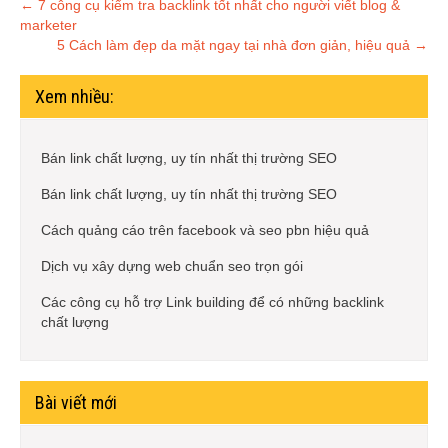
Post
←
7 công cụ kiểm tra backlink tốt nhất cho người viết blog &
marketer
navigation
5 Cách làm đẹp da mặt ngay tại nhà đơn giản, hiệu quả
→
Xem nhiều:
Bán link chất lượng, uy tín nhất thị trường SEO
Bán link chất lượng, uy tín nhất thị trường SEO
Cách quảng cáo trên facebook và seo pbn hiệu quả
Dịch vụ xây dựng web chuẩn seo trọn gói
Các công cụ hỗ trợ Link building để có những backlink
chất lượng
Bài viết mới