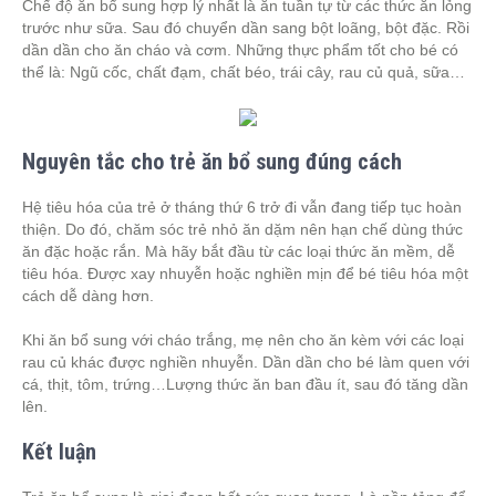
Chế độ ăn bổ sung hợp lý nhất là ăn tuần tự từ các thức ăn lỏng
trước như sữa. Sau đó chuyển dần sang bột loãng, bột đặc. Rồi
dần dần cho ăn cháo và cơm. Những thực phẩm tốt cho bé có
thể là: Ngũ cốc, chất đạm, chất béo, trái cây, rau củ quả, sữa…
Nguyên tắc cho trẻ ăn bổ sung đúng cách
Hệ tiêu hóa của trẻ ở tháng thứ 6 trở đi vẫn đang tiếp tục hoàn
thiện. Do đó, chăm sóc trẻ nhỏ ăn dặm nên hạn chế dùng thức
ăn đặc hoặc rắn. Mà hãy bắt đầu từ các loại thức ăn mềm, dễ
tiêu hóa. Được xay nhuyễn hoặc nghiền mịn để bé tiêu hóa một
cách dễ dàng hơn.
Khi ăn bổ sung với cháo trắng, mẹ nên cho ăn kèm với các loại
rau củ khác được nghiền nhuyễn. Dần dần cho bé làm quen với
cá, thịt, tôm, trứng…Lượng thức ăn ban đầu ít, sau đó tăng dần
lên.
Kết luận