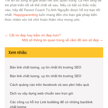
Trẻ ăn bổ sung là giai đoạn hết sức quan trọng. Là nền tảng để
trẻ phát triển tốt về thể chất về sau. Nếu có bất cứ thắc mắc
nào, hãy để Parent Coach Tú Anh Nguyễn được hỗ trợ bạn tốt
nhất.
Happyparenting
luôn mang đến cho bạn giải pháp kiến
thức chăm sóc trẻ nhỏ hoàn thiện như mong ước.
Post
←
Cắt mí đẹp hay bấm mí đẹp hơn?
Một số thông tin quan trọng về cầm đồ sim số đẹp
→
navigation
Xem nhiều:
Bán link chất lượng, uy tín nhất thị trường SEO
Bán link chất lượng, uy tín nhất thị trường SEO
Cách quảng cáo trên facebook và seo pbn hiệu quả
Dịch vụ xây dựng web chuẩn seo trọn gói
Các công cụ hỗ trợ Link building để có những backlink
chất lượng