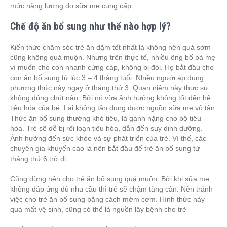
mức năng lượng do sữa mẹ cung cấp.
Chế độ ăn bổ sung như thế nào hợp lý?
Kiến thức chăm sóc trẻ ăn dặm tốt nhất là không nên quá sớm
cũng không quá muộn. Nhưng trên thực tế, nhiều ông bố bà mẹ
vì muốn cho con nhanh cứng cáp, không bị đói. Họ bắt đầu cho
con ăn bổ sung từ lúc 3 – 4 tháng tuổi. Nhiều người áp dụng
phương thức này ngay ở tháng thứ 3. Quan niệm này thực sự
không đúng chút nào. Bởi nó vừa ảnh hưởng không tốt đến hệ
tiêu hóa của bé. Lại không tận dụng được nguồn sữa mẹ vô tận.
Thức ăn bổ sung thường khó tiêu, là gánh nặng cho bộ tiêu
hóa. Trẻ sẽ dễ bị rối loạn tiêu hóa, dẫn đến suy dinh dưỡng.
Ảnh hưởng đến sức khỏe và sự phát triển của trẻ. Vì thế, các
chuyên gia khuyến cáo là nên bắt đầu để trẻ ăn bổ sung từ
tháng thứ 6 trở đi.
Cũng đừng nên cho trẻ ăn bổ sung quá muộn. Bởi khi sữa mẹ
không đáp ứng đủ nhu cầu thì trẻ sẽ chậm tăng cân. Nên tránh
việc cho trẻ ăn bổ sung bằng cách mớm cơm. Hình thức này
quá mất vệ sinh, cũng có thể là nguồn lây bệnh cho trẻ